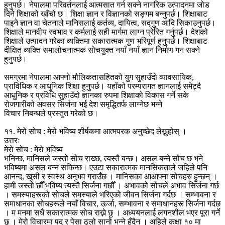
हुनुपर्छ। नेपालमा परिवर्तनलाई आत्मसात गर्न सक्ने नागरिक उत्पादनमा जोड
दिने शिक्षाको खाँचो छ। शिक्षा ज्ञान र विज्ञानको सङ्गम बन्नुपर्छ। शिक्षाबाट
पाइने ज्ञान वा चेतनाले मानिसलाई कर्तव्य, दायित्व, सद्गुण आदि सिकाउनुपर्छ।
शिक्षाले मानवीय स्वभाव र कर्मलाई सही मार्गमा लाग्न प्रेरित गर्नुपर्छ। देशको
शिक्षाले उत्पादन गरेका व्यक्तिमा सकारात्मक गुण भरिपूर्ण हुनुपर्छ। शिक्षाबाट
दीक्षित व्यक्ति समालोचनात्मक सोचयुक्त नयाँ नयाँ ज्ञान निर्माण गन सक्ने
हुनुपर्छ।
समग्रमा नेपालमा आफ्नो मौलिकतासहितको युग सुहाउँदो व्यावसायिक,
प्राविधिक र आधुनिक शिक्षा हुनुपर्छ। यहाँको परम्परागत ज्ञानलाई समेट्दै
आधुनिक र प्रविधि सुहाउँदो ज्ञानका रुपमा शिक्षाको विकास गर्ने सके
रोजगारीको अवसर सिर्जना भई देश समृद्धितर्फ लाग्नेछ भन्ने
विचार निबन्धले प्रस्तुत गरेको छ।
११. मेरो सोच : मेरो भविष्य शीर्षकमा आत्मपरक अनुच्छेद लेख्नुहोस् ।
उत्तरः
मेरो सोच : मेरो भविष्य
भनिन्छ, मानिसले जस्तो सोच राख्छ, त्यस्तै बन्छ। असल बन्ने सोच छ भने
भविष्यमा असल बन्न सकिन्छ। एउटा सकारात्मक मानसिकताले जहिले पनि
आनन्द, खुसी र स्वस्थ अनुभव गराउँछ । मानिसका आआफ्ना सोचहरु हुन्छन् ।
हामी जस्तो छौँ भविष्य त्यस्तै सिर्जना गछौँ । अभावको सोचले अभाव सिर्जना गर्छ
। समस्याहरूको सोचले समस्याले भरिएको जीवन सिर्जना गर्दछ । सम्भावना र
समाधानका सोचहरूले नयाँ विचार, ऊर्जा, सम्भावना र समाधानहरू सिर्जना गर्दछ
। म मनमा सधैं सकारात्मक सोच राख्ने छु । अध्ययनलाई लगनशील भएर पूरा गर्ने
छु । मेरो विचारमा पद र पेसा ठुलो सानो भन्ने हुँदैन । अहिले कक्षा १० मा