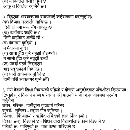
(च) म दिक्तेल बजार घुम्ने छ।
आफू त दिक्तेल रघुमिने छ।
५. दिइएका भाववाच्यका वाक्यलाई कर्तृवाच्यमा बदल्नुहोस्ः
(क) तिजमा मस्तसँग नाचिन्छ ।
दिदी तिजमा मस्तसँग नाच्नुहुन्छ ।
(ख) कहाँबाट आइँदै छ ?
तिमी कहाँबाट आउँदै छौ ?
(ग) मैदानमा कुदियो ।
म मैदानमा कुदें।
(घ) सानो हुँदा कुरै नबुझी रोइन्थ्यो।
म सानो हुँदा कुरै नबुझी रुन्थें ।
(ङ) पढ्दा पढ्दै निदाइएछ ।
भाइ पढ्दापढ्दै निदाएछ।
(च) पर्सि साफेबगर पुगिने छ।
हामी पर्सि साफेबगर पुग्ने छौँ।
६. मेरो देशको शिक्षा निबन्धको पहिलो र दोस्रो अनुच्छेदबाट पाँचओटा क्रियापद
टिप्नुहोस् र तिनको वाच्य परिवर्तन गरी पाठको भन्दा अलग वाक्यमा प्रयोग
गर्नुहोस् ।
उत्तरः गरिन्छ - हामीद्वारा गृहकार्य गरिन्छ।
सुन्छौँः सुनिन्छ - मद्वारा गीत सुनिन्छ ।
फिँजाए: फिँजाइयो - ऋषिद्वारा वेदको ज्ञान फिँजाइयो।
दिएका छन्ः दिइएको छ - शिक्षकद्वारा विद्यार्थीलाई काम दिइएको छ।
पारेको छः पारिएको छ - पाठ कण्ठ पारिएको छ।