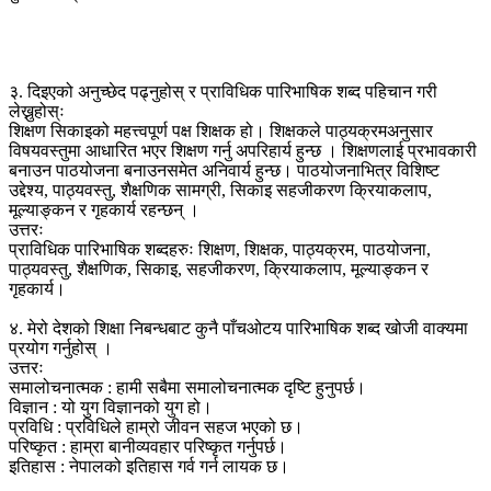
३. दिइएको अनुच्छेद पढ्नुहोस् र प्राविधिक पारिभाषिक शब्द पहिचान गरी
लेख्नुहोस्ः
शिक्षण सिकाइको महत्त्वपूर्ण पक्ष शिक्षक हो। शिक्षकले पाठ्यक्रमअनुसार
विषयवस्तुमा आधारित भएर शिक्षण गर्नु अपरिहार्य हुन्छ । शिक्षणलाई प्रभावकारी
बनाउन पाठयोजना बनाउनसमेत अनिवार्य हुन्छ। पाठयोजनाभित्र विशिष्ट
उद्देश्य, पाठ्यवस्तु, शैक्षणिक सामग्री, सिकाइ सहजीकरण क्रियाकलाप,
मूल्याङ्कन र गृहकार्य रहन्छन् ।
उत्तरः
प्राविधिक पारिभाषिक शब्दहरुः शिक्षण, शिक्षक, पाठ्यक्रम, पाठयोजना,
पाठ्यवस्तु, शैक्षणिक, सिकाइ, सहजीकरण, क्रियाकलाप, मूल्याङ्कन र
गृहकार्य।
४. मेरो देशको शिक्षा निबन्धबाट कुनै पाँचओटय पारिभाषिक शब्द खोजी वाक्यमा
प्रयोग गर्नुहोस् ।
उत्तरः
समालोचनात्मक : हामी सबैमा समालोचनात्मक दृष्टि हुनुपर्छ।
विज्ञान : यो युग विज्ञानको युग हो।
प्रविधि : प्रविधिले हाम्रो जीवन सहज भएको छ।
परिष्कृत : हाम्रा बानीव्यवहार परिष्कृत गर्नुपर्छ।
इतिहास : नेपालको इतिहास गर्व गर्न लायक छ।