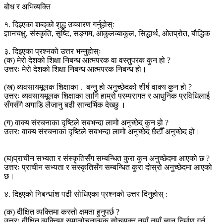
बोध र अभिव्यक्ति
१. दिइएका शब्दको शुद्ध उच्चारण गर्नुहोस्ः
ज्ञानचक्षु, संस्कृति, सृष्टि, सङ्गम, आकुलव्याकुल, सिद्धार्थ, ओतप्रोत, बौद्धिक
३. दिइएका प्रश्नको उत्तर भन्नुहोस्ः
(क) मेरो देशको शिक्षा निबन्ध आत्मपरक वा वस्तुपरक कुन हो ?
उत्तरः मेरो देशको शिक्षा निबन्ध आत्मपरक निबन्ध हो।
(ख) व्यवसायमूलक शिक्षाका . बन्नु हो अनुच्छेदको शीर्ष वाक्य कुन हो ?
उत्तरः व्यवसायमूलक शिक्षाका लागि हाम्रो परम्परागत र आधुनिक प्रविधिलाई
सँगसँगै अगाडि लैजानु बढी सान्दर्भिक देख्छु ।
(ग) वाक्य संरचनाका दृष्टिले सबभन्दा लामो अनुच्छेद कुन हो ?
उत्तरः वाक्य संरचनाका दृष्टिले सबभन्दा लामो अनुच्छेद छैटौँ अनुच्छेद हो।
(घ)प्राचीन सभ्यता र संस्कृतिसँग सम्बन्धित कुरा कुन अनुच्छेदमा आएको छ ?
उत्तरः प्राचीन सभ्यता र संस्कृतिसँग सम्बन्धित कुरा दोस्रो अनुच्छेदमा आएको
छ।
४. दिइएको निबन्धांश पढी सोधिएका प्रश्नको उत्तर दिनुहोस् :
(क) दीक्षित व्यक्तिमा कस्तो क्षमता हुनुपर्छ ?
उत्तरः दीक्षित व्यक्तिमा समालोचनात्मक सोचयुक्त नयाँ नयाँ ज्ञान निर्माण गर्न