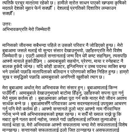
त्यतिकै प्रचुर मात्रामा रहेको छ। हामीले स्रोत साधन पाएको खण्डमा कृषिको
मदतले देशको मुहार फेर्न सक्छौँ । देशलाई प्रगतिको दिशातिर लम्काउन
सक्छौँ।
उत्तरः
अभिभावकप्रति मेरो जिम्मेवारी
मानिसको जीवनमा सबैभन्दा पहिले त उसको परिवार नै जोडिएको हुन्छ। मेरो
बुबाआमा जसले मलाई यो सुन्दर संसार देखाउनुभयो, उहाँहरुप्रति मेरो विशेष
जिम्मेवारी छ। एउटी आमाले सन्तानलाई जन्म दिन धेरै कष्ट सहन्छिन्, त्यसपछि
आफ्नो मायाले हुर्काउँछिन् । आमाबाबुको सहयोग, प्रेरणा, माया र स्नेहबाट नै
बालक हुर्कदै जान्छ। यदि कोही डाक्टर, इन्जिनियर र उच्च पदस्थ व्यक्ति बन्छ
भने उसको पछाडि मातापिताको बलिदान र प्रेरणाको शक्ति निहित हुन्छ। हाम्रो
सुख र समृद्धिको पछाडि आमाबुवाको अनगिन्ती खुसीको त्याग छ।
मेरा बुबाआमा अर्थात् मेरा अभिभावक मेरा संसार हुन्। बुबाआमालाई किन्न
पाउँदैनौँ। आमाबुबाले देखाउनुभएको बाटोमा हिँड्नु, उहाँहरुको सपना पूरा गर्नु
मेरो मुख्य कर्तव्य हो । बुबाआमाका अपेक्षा पूरा गर्न सके मात्र मेरो जीवन अवश्य
सार्थक बन्ने छ । बुबाआमासँगै परिवारका अन्य सदस्यहरुलाई उपयुक्त आचरण
गर्नु पनि मेरो कर्तव्य हो। आफ्नो सन्तानले ठुलो भएर आफ्नो नाम गौरवान्वित
गरोस् भन्ने सबै अभिभावकहरूको इच्छा रहन्छ। म सधैँ यो ख्याल राख्ने छु कि
मबाट कुनै गलत कार्य नहोस्, जसले गर्दा उहाँहरूलाई लज्जित तुल्याओस् ।
मलाई थाहा छ, मेरो अभिभावक आफ्नो सफलतामा भन्दा मेरो सफलतालाई विशेष
मान्नुहुन्छ। सन्तानको सफलतालाई ठुलो जित ठान्नुहुन्छ र असफलतालाई