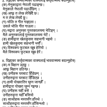
३. दिइएका कर्मवाच्यका वाक्यलाई कर्तृवाच्यमा बदल्नुहोस्ः
(क) मेनुकाद्वारा नेपाली पढाइन्छ।
मेनुकाले नेपाली पढाउँछिन् ।
(ख) आफू त लेख लेखिँदै छ।
म त लेख लेख्दै छु।
(ग) भोलि त गीत गाइएला।
उसले भोलि गीत गाउला।
(घ) मद्वारा अनुस्का पुस्तकालयमा भेटिइन् ।
मैले अनुस्कालाई पुस्तकालयमा भेटें।
(ङ) हामीद्वारा खेलकुदमा सहभागी भइयो ।
हामी खेलकुदमा सहभागी भयौँ।
(च) विश्वकप फुटबल खुब हेरियो ।
मैले विश्वकप फुटबल खुब हेरें।
४. दिइएका कर्तृवाच्यका वाक्यलाई भाववाच्यमा बदल्नुहोस्ः
(क) म बिहान उठ्छु ।
आफू बिहान उठिन्छ।
(ख) उनीहरू घरबाट हिँडेछन् ।
उनीहरुद्वारा घरबाट हिँडिएछ ।
(ग) हामी पोखरातिर घुम्न जान्छौँ ।
हामीद्वारा पोखरा घुम्न गइन्छ।
(घ) उनीहरू यहीं बसे ।
उनीहरुद्वारा यहीँ बसियो
(ङ) साथीहरू मस्तसँग हाँस्थे ।
साथीहरुद्वारा मस्तसँग हाँसिन्थ्यो ।