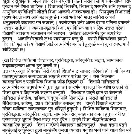
खुसी र सुखपूर्वक जिउने ज्ञान र सिप प्रदान गर्छ। यसका लागि समयसापेक्ष सिप
प्रदान गर्ने शिक्षा चाहिन्छ । शिक्षालाई सिपसँग, सिपलाई श्रमसँग अनि श्रमलाई
आधुनिक प्रविधिसँग जोड्ने शिक्षा आजको आवश्यकता हो। सिपयुक्त शिक्षालाई
प्राथमिकतासाथ अगि बढाउनुपर्छ। यसो भयो भने मात्र मानिस आफ्नो
अनुकूलको व्यवसाय गर्न सक्छन् । स्वरोजगार बनेर आफ्नै देशमा पसिना बगाउने
अवसर पाउँछन् । व्यवसायमूलक शिक्षा, प्राविधिक ज्ञान र सिप प्राप्त गरेका
विद्यार्थी व्यवसाय सञ्चालन गर्न सक्छन्। उनीहरु आत्मनिर्भर हुन उत्प्रेरित
हुन्छन् । आत्मनिर्भरताको लक्ष्य स्वरोजगार बन्नु हो। यसरी निबन्धांशमा हाम्रो
शिक्षाको मूल उद्देश्य विद्यार्थीलाई आत्मनिर्भर बनाउने हुनुपर्छ भन्ने कुरा स्पष्ट पार्न
खोजिएको छ।
(ख) शिक्षित व्यक्तिमा शिष्टाचार, प्रतिबद्धता, सांस्कृतिक सद्भाव, सामाजिक
सद्व्यवहारका क्षमता हुनु जरुरी छ।
उत्तरः प्रस्तुत निबन्धांश 'मेरो देशको शिक्षा' बाट साभार गरिएको हो । यो निबन्ध
पाठ्यपुस्तकका सम्पादकको समूहले तयार पारेका हुन् । यस निबन्धमा
व्यावसायिक र प्राविधिक शिक्षामा जोड दिइएको छ । शिक्षाले मानिसलाई
आत्मनिर्भर बनाउनुपर्छ भन्ने कुरा बुझाउने सन्दर्भमा प्रस्तुत निबन्धांश आएको हो।
शिक्षा ज्ञान र विज्ञानको सङ्गम बन्नुपर्छ । शिक्षाबाट पाइने ज्ञान वा चेतनाले
मानिसलाई कर्तव्य, दायित्व, सद्गुण आदि सिकाउँछ । यसले मानिसलाई
नैतिकवान, सहिष्णु, दक्ष र विवेकशील बनाउनु पर्छ। हाम्रो शिक्षाले उत्पादन
गरेका व्यक्तिमा सकारात्मक गुण भरिपूर्ण हुनुपर्छ । शिक्षित व्यक्तिमा शिष्टाचार,
प्रतिबद्धता, सांस्कृतिक सद्भाव, सामाजिक सद्व्यवहारका क्षमता हुनु जरुरी छ।
प्रमाणपत्र थुपार्ने शिक्षा मात्र भएर हुँदैन। हाम्रो शिक्षा सैद्धान्तिकभन्दा
व्यावहारिक हुनुपर्छ। शिक्षा मान्छेको व्यवहारमा झल्किनुपर्छ। कक्षा दसमा पढ्ने
मान्छेलाई आफूभन्दा ठुलो मान्छेसँग कस्तो व्यवहार गर्नुपर्छ भन्ने पनि थाहा छैन भने