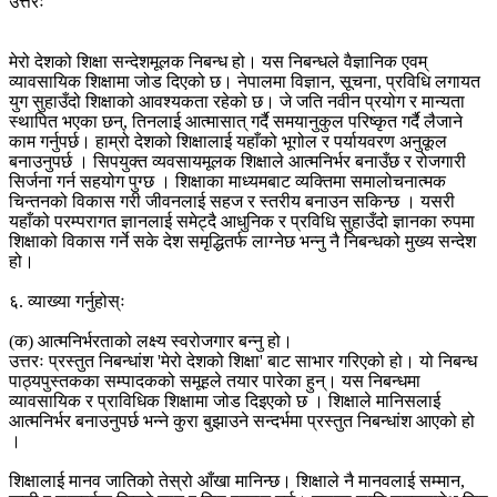
उत्तरः
मेरो देशको शिक्षा सन्देशमूलक निबन्ध हो। यस निबन्धले वैज्ञानिक एवम्
व्यावसायिक शिक्षामा जोड दिएको छ। नेपालमा विज्ञान, सूचना, प्रविधि लगायत
युग सुहाउँदो शिक्षाको आवश्यकता रहेको छ। जे जति नवीन प्रयोग र मान्यता
स्थापित भएका छन्, तिनलाई आत्मासात् गर्दै समयानुकुल परिष्कृत गर्दै लैजाने
काम गर्नुपर्छ। हाम्रो देशको शिक्षालाई यहाँको भूगोल र पर्यायवरण अनुकूल
बनाउनुपर्छ । सिपयुक्त व्यवसायमूलक शिक्षाले आत्मनिर्भर बनाउँछ र रोजगारी
सिर्जना गर्न सहयोग पुग्छ । शिक्षाका माध्यमबाट व्यक्तिमा समालोचनात्मक
चिन्तनको विकास गरी जीवनलाई सहज र स्तरीय बनाउन सकिन्छ । यसरी
यहाँको परम्परागत ज्ञानलाई समेट्दै आधुनिक र प्रविधि सुहाउँदो ज्ञानका रुपमा
शिक्षाको विकास गर्ने सके देश समृद्धितर्फ लाग्नेछ भन्नु नै निबन्धको मुख्य सन्देश
हो।
६. व्याख्या गर्नुहोस्ः
(क) आत्मनिर्भरताको लक्ष्य स्वरोजगार बन्नु हो।
उत्तरः प्रस्तुत निबन्धांश 'मेरो देशको शिक्षा' बाट साभार गरिएको हो। यो निबन्ध
पाठ्यपुस्तकका सम्पादकको समूहले तयार पारेका हुन्। यस निबन्धमा
व्यावसायिक र प्राविधिक शिक्षामा जोड दिइएको छ । शिक्षाले मानिसलाई
आत्मनिर्भर बनाउनुपर्छ भन्ने कुरा बुझाउने सन्दर्भमा प्रस्तुत निबन्धांश आएको हो
।
शिक्षालाई मानव जातिको तेस्रो आँखा मानिन्छ। शिक्षाले नै मानवलाई सम्मान,