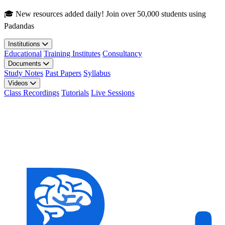
Skip to main content
🎓 New resources added daily! Join over 50,000 students using
Padandas
Institutions
Educational
Training Institutes
Consultancy
Documents
Study Notes
Past Papers
Syllabus
Videos
Class Recordings
Tutorials
Live Sessions