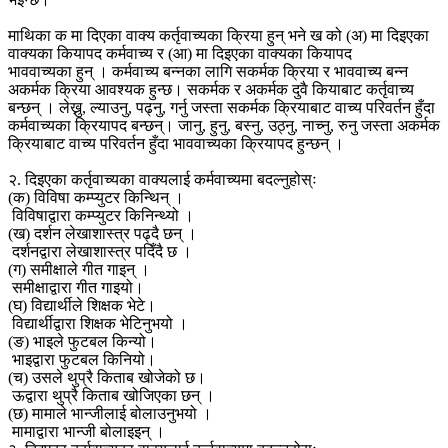
माथिका क मा दिएका वाक्य कर्तृवाच्यका क्रिया हुन् भने ख को (अ) मा दिइएका
वाक्यका कियापद कर्मवाच्य र (आ) मा दिइएका वाक्यका कियापद
भाववाच्यका हुन् । कर्मवाच्य बन्नका लागि सकर्मक क्रिया र भाववाच्य बन्न
अकर्मक क्रिया आवश्यक हुन्छ। सकर्मक र अकर्मक दुवै कियाबाट कर्तृवाच्य
बन्छन् । लेख्नु, ल्याउनु, पढ्नु, गर्नु जस्ता सकर्मक क्रियाबाट वाच्य परिवर्तन हुँदा
कर्मवाच्यका क्रियापद बन्छन्। जानु, हुनु, बस्नु, उठ्नु, नाच्नु, रुनु जस्ता अकर्मक
क्रियाबाट वाच्य परिवर्तन हुँदा भाववाच्यका क्रियापद हुन्छन् ।
२. दिइएका कर्तृवाच्यका वाक्यलाई कर्मवाच्यमा बदल्नुहोस्ः
(क) विविषा कम्प्युटर किन्थिन् ।
विविषाद्वारा कम्प्युटर किनिन्थ्यो ।
(ख) दर्शन लेखाशास्त्र पढ्दै छन् ।
दर्शनद्वारा लेखाशास्त्र पदिँदै छ ।
(ग) समीक्षाले गीत गाइन् ।
समीक्षाद्वारा गीत गाइयो।
(घ) विद्यार्थीले शिक्षक भेटे।
विद्यार्थीद्वारा शिक्षक भेटिनुभयो ।
(ङ) भाइले फुटबल किन्यो।
भाइद्वारा फुटबल किनियो।
(च) उसले थुप्रै किताब खोजेको छ।
ऊद्वारा थुप्रै किताब खोजिएका छन् ।
(छ) मामाले भान्जीलाई बोलाउनुभयो ।
मामाद्वारा भान्जी बोलाइइन् ।