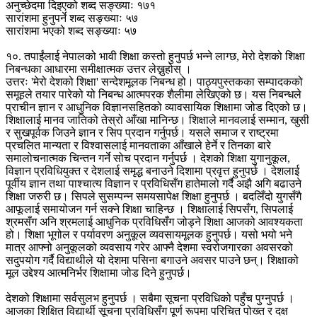
अनुच्छेदमा दिइएको शब्द सङ्ख्याः १७१
सारांशमा हुनुपर्ने शब्द सङ्ख्याः ५७
सारांशमा भएको शब्द सङ्ख्याः ५७
१०. तपाईंलाई नेपालको भावी शिक्षा कस्तो हुनुपर्छ भन्ने लाग्छ, मेरो देशको शिक्षा
निबन्धका आधारमा समीक्षात्मक उत्तर लेख्नुहोस् ।
उत्तरः 'मेरो देशको शिक्षा' सन्देशमूलक निबन्ध हो। पाठ्यपुस्तकका सम्पादकको
समूहले तयार पारेको यो निबन्ध आत्मपरक शैलीमा लेखिएको छ। यस निबन्धले
प्राचीन ज्ञान र आधुनिक विज्ञानसहितको व्यावसायिक शिक्षामा जोड दिएको छ।
शिक्षालाई मानव जातिको तेस्रो आँखा मानिन्छ। शिक्षाले मानवलाई सम्मान, खुसी
र सुखपूर्वक जिउने ज्ञान र सिप प्रदान गर्नुपर्छ। यसले समाज र राष्ट्रमा
प्रचलित मान्यता र विश्वासलाई मानवताका आँखाले हेर्ने र तिनका बारे
समालोचनात्मक चिन्तन गर्ने सोच प्रदान गर्नुपर्छ । देशको शिक्षा युगानुकूल,
विज्ञान प्रविधियुक्त र देशलाई समृद्ध बनाउने दिशामा प्रवृत्त हुनुपर्छ । देशलाई
पूर्वीय ज्ञान तथा पाश्चात्य विज्ञान र प्रविधिसँग हातेमालो गर्दै अझै अगि बढाउने
शिक्षा जरुरी छ। सिपले सुसम्पन्न समयसापेक्ष शिक्षा हुनुपर्छ । बदलिँदो युगसँगै
आफूलाई समायोजन गर्न सक्ने शिक्षा चाहिन्छ । शिक्षालाई सिपसँग, सिपलाई
श्रमसँग अनि श्रमलाई आधुनिक प्रविधिसँग जोड्ने शिक्षा आजको आवश्यकता
हो। शिक्षा भूगोल र पर्यावरण अनुकूल व्यवसायमूलक हुनुपर्छ। यसो भयो भने
मात्र आफ्नो अनुकूलको व्यवसाय गरेर आफ्नै देशमा स्वरोजगारका अवसरको
सदुपयोग गर्दै विद्याथीले यो देशमा पसिना बगाउने अवसर पाउने छन्। शिक्षाको
मूल उद्देश्य आत्मनिर्भर शिक्षामा जोड दिने हुनुपर्छ।
देशको शिक्षामा सर्वसुलभ हुनुपर्छ । सबैमा सूचना प्रविधिको पहुँच पुग्नुपर्छ ।
आजका शिक्षित विद्यार्थी सूचना प्रविधिसँग पूर्ण रूपमा परिचित पोख्त र दक्ष