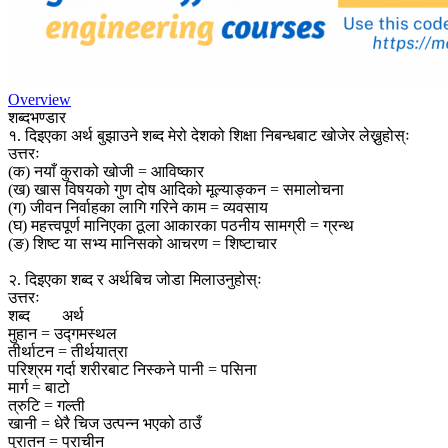
Overview
शब्दभण्डार
१. दिइएका अर्थ बुझाउने शब्द मेरो देशको शिक्षा निबन्धबाट खोजेर लेख्नुहोस्ः
उत्तरः
(क) नयाँ कुराको खोजी = आविष्कार
(ख) खास विषयको गुण दोष आदिको मूल्याङ्कन = समालोचना
(ग) जीवन निर्वाहका लागि गरिने काम = व्यवसाय
(घ) महत्त्वपूर्ण मानिएका ठूला आकारका पठनीय सामग्री = ग्रन्थ
(ङ) शिष्ट या सभ्य मानिसको आचरण = शिष्टाचार
२. दिइएका शब्द र अर्थबिच जोडा मिलाउनुहोस्ः
उत्तरः
शब्द अर्थ
मुहान = उद्गमस्थल
तीर्थाटन = तीर्थयात्रा
परिश्रम गर्दा शरीरबाट निस्कने पानी = पसिना
मार्ग = बाटो
त्रुटि = गल्ती
खानी = धेरै चिज उत्पन्न भएको ठाउँ
पुरातन = प्राचीन