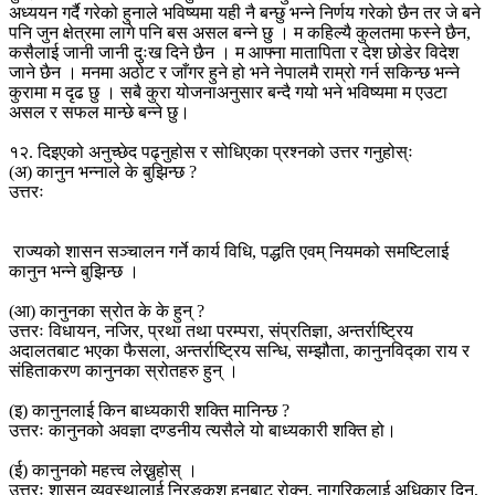
अध्ययन गर्दै गरेको हुनाले भविष्यमा यही नै बन्छु भन्ने निर्णय गरेको छैन तर जे बने
पनि जुन क्षेत्रमा लागे पनि बस असल बन्ने छु । म कहिल्यै कुलतमा फस्ने छैन,
कसैलाई जानी जानी दुःख दिने छैन । म आफ्ना मातापिता र देश छोडेर विदेश
जाने छैन । मनमा अठोट र जाँगर हुने हो भने नेपालमै राम्रो गर्न सकिन्छ भन्ने
कुरामा म दृढ छु । सबै कुरा योजनाअनुसार बन्दै गयो भने भविष्यमा म एउटा
असल र सफल मान्छे बन्ने छु।
१२. दिइएको अनुच्छेद पढ्नुहोस र सोधिएका प्रश्नको उत्तर गनुहोस्ः
(अ) कानुन भन्नाले के बुझिन्छ ?
उत्तरः
राज्यको शासन सञ्चालन गर्ने कार्य विधि, पद्धति एवम् नियमको समष्टिलाई
कानुन भन्ने बुझिन्छ ।
(आ) कानुनका स्रोत के के हुन् ?
उत्तरः विधायन, नजिर, प्रथा तथा परम्परा, संप्रतिज्ञा, अन्तर्राष्ट्रिय
अदालतबाट भएका फैसला, अन्तर्राष्ट्रिय सन्धि, सम्झौता, कानुनविद्का राय र
संहिताकरण कानुनका स्रोतहरु हुन् ।
(इ) कानुनलाई किन बाध्यकारी शक्ति मानिन्छ ?
उत्तरः कानुनको अवज्ञा दण्डनीय त्यसैले यो बाध्यकारी शक्ति हो।
(ई) कानुनको महत्त्व लेख्नुहोस् ।
उत्तरः शासन व्यवस्थालाई निरङ्कुश हुनबाट रोक्न, नागरिकलाई अधिकार दिन,