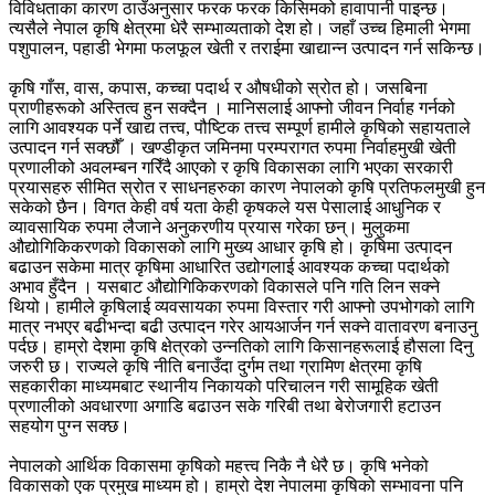
विविधताका कारण ठाउँअनुसार फरक फरक किसिमको हावापानी पाइन्छ।
त्यसैले नेपाल कृषि क्षेत्रमा धेरै सम्भाव्यताको देश हो। जहाँ उच्च हिमाली भेगमा
पशुपालन, पहाडी भेगमा फलफूल खेती र तराईमा खाद्यान्न उत्पादन गर्न सकिन्छ।
कृषि गाँस, वास, कपास, कच्चा पदार्थ र औषधीको स्रोत हो। जसबिना
प्राणीहरूको अस्तित्व हुन सक्दैन । मानिसलाई आफ्नो जीवन निर्वाह गर्नको
लागि आवश्यक पर्ने खाद्य तत्त्व, पौष्टिक तत्त्व सम्पूर्ण हामीले कृषिको सहायताले
उत्पादन गर्न सक्छौँ । खण्डीकृत जमिनमा परम्परागत रुपमा निर्वाहमुखी खेती
प्रणालीको अवलम्बन गरिँदै आएको र कृषि विकासका लागि भएका सरकारी
प्रयासहरु सीमित स्रोत र साधनहरुका कारण नेपालको कृषि प्रतिफलमुखी हुन
सकेको छैन। विगत केही वर्ष यता केही कृषकले यस पेसालाई आधुनिक र
व्यावसायिक रुपमा लैजाने अनुकरणीय प्रयास गरेका छन्। मुलुकमा
औद्योगिकिकरणको विकासको लागि मुख्य आधार कृषि हो। कृषिमा उत्पादन
बढाउन सकेमा मात्र कृषिमा आधारित उद्योगलाई आवश्यक कच्चा पदार्थको
अभाव हुँदैन । यसबाट औद्योगिकिकरणको विकासले पनि गति लिन सक्ने
थियो। हामीले कृषिलाई व्यवसायका रुपमा विस्तार गरी आफ्नो उपभोगको लागि
मात्र नभएर बढीभन्दा बढी उत्पादन गरेर आयआर्जन गर्न सक्ने वातावरण बनाउनु
पर्दछ। हाम्रो देशमा कृषि क्षेत्रको उन्नतिको लागि किसानहरूलाई हौसला दिनु
जरुरी छ। राज्यले कृषि नीति बनाउँदा दुर्गम तथा ग्रामिण क्षेत्रमा कृषि
सहकारीका माध्यमबाट स्थानीय निकायको परिचालन गरी सामूहिक खेती
प्रणालीको अवधारणा अगाडि बढाउन सके गरिबी तथा बेरोजगारी हटाउन
सहयोग पुग्न सक्छ।
नेपालको आर्थिक विकासमा कृषिको महत्त्व निकै नै धेरै छ। कृषि भनेको
विकासको एक प्रमुख माध्यम हो। हाम्रो देश नेपालमा कृषिको सम्भावना पनि