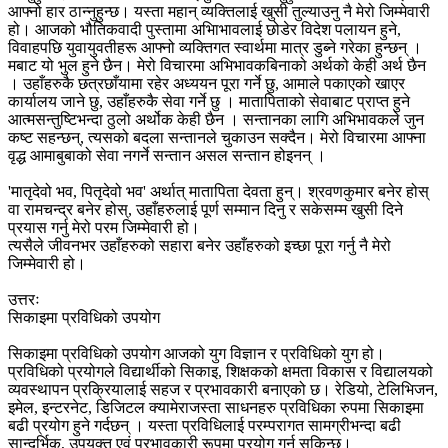
आफ्नो हार ठान्नुहुन्छ। यस्ता महान् व्यक्तिलाई खुसी तुल्याउनु नै मेरो जिम्मेवारी
हो। आजको भौतिकवादी पुस्तामा अभिाभावलाई छोडेर विदेश पलायन हुने,
विवाहपछि युवायुवतीहरू आफ्नो व्यक्तिगत स्वार्थमा मात्र डुब्ने गरेका हुन्छन् ।
मबाट यो भुल हुने छैन। मेरो विचारमा अभिभावकबिनाको अर्थको केही अर्थ छैन
। उहाँहरुकै छत्रछाँयामा रहेर अध्ययन पूरा गर्ने छु, आमाले पकाएको खाएर
कार्यालय जाने छु, उहाँहरुकै सेवा गर्ने छु । मातापिताको सेवाबाट प्राप्त हुने
आत्मसन्तुष्टिभन्दा ठुलो अर्थोक केही छैन । सन्तानका लागि अभिभावकले जुन
कष्ट सहन्छन्, त्यसको बदला सन्तानले चुकाउन सक्दैन। मेरो विचारमा आफ्ना
वृद्ध आमाबुबाको सेवा नगर्ने सन्तान असल सन्तान होइनन् ।
'मातृदेवो भव, पितृदेवो भव' अर्थात् मातापिता देवता हुन्। श्रवणकुमार बनेर होस्
वा रामचन्द्र बनेर होस्, उहाँहरुलाई पूर्ण सम्मान दिनु र सकेसम्म खुसी दिने
प्रयास गर्नु मेरो परम जिम्मेवारी हो।
त्यसैले जीवनभर उहाँहरुको सहारा बनेर उहाँहरुको इच्छा पूरा गर्नु नै मेरो
जिम्मेवारी हो।
उत्तरः
सिकाइमा प्रविधिको उपयोग
सिकाइमा प्रविधिको उपयोग आजको युग विज्ञान र प्रविधिको युग हो।
प्रविधिको प्रयोगले विद्यार्थीको सिकाइ, शिक्षकको क्षमता विकास र विद्यालयको
व्यवस्थापन प्रक्रियालाई सहज र प्रभावकारी बनाएको छ। रेडियो, टेलिभिजन,
इमेल, इन्टरनेट, डिजिटल क्यामेराजस्ता साधनहरु प्रविधिका रुपमा सिकाइमा
बढी प्रयोग हुने गर्दछन् । यस्ता प्रविधिलाई परम्परागत सामग्रीभन्दा बढी
सान्दर्भिक, उपयुक्त एवं प्रभावकारी रूपमा प्रयोग गर्न सकिन्छ।