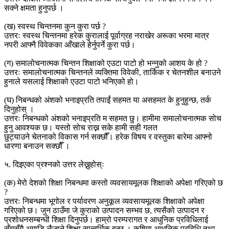
सक्ने क्षमता हुनुपर्छ ।
(ख) स्वस्थ चिन्तनमा कुन कुरा पर्छ ?
उत्तरः स्वस्थ चिन्तनमा हरेक कुरालाई पूर्वाग्रह नराखेर अरूका भरमा मात्र
नपरी आफ्नै विवेकका आँखाले हेर्नुपर्ने कुरा पर्छ।
(ग) समालोचनात्मक चिन्तन शिक्षाको एउटा पाटो हो भन्नुको आशय के हो ?
उत्तरः समालोचनात्मक चिन्तनले व्यक्तिमा विवेकी, तार्किक र चेतनशील बनाउने
हुनाले यसलाई शिक्षाको एउटा पाटो भनिएको हो।
(घ) निबन्धको अंशको भनाइप्रति तपाईं सहमत या असहमत के हुनुहुन्छ, तर्क
दिनुहोस् ।
उत्तरः निबन्धको अंशको भनाइप्रति म सहमत छु। हामीमा समालोचनात्मक सोच
हुनु आवश्यक छ। यस्तो सोच राख्न सके हामी सही गलत
छुट्याउने चेतनाको विकास गर्न सक्छौँ। हरेक विषय र वस्तुका बारेमा आफ्नो
धारणा बनाउन सक्छौँ ।
५. दिइएका प्रश्नको उत्तर लेख्नुहोस्ः
(क) मेरो देशको शिक्षा निबन्धमा कस्तो व्यवसायमूलक शिक्षाको अपेक्षा गरिएको छ
?
उत्तरः निबन्धमा भूगोल र पर्यावरण अनुकूल व्यवसायमूलक शिक्षाको अपेक्षा
गरिएको छ। जुन ठाउँमा जे कुराको उत्पादन सम्भव छ, त्यसैको उत्पादन र
प्रशोधनसम्बन्धी शिक्षा दिनुपर्छ। हाम्रो परम्परागत र आधुनिक प्रविधिलाई
सँगसँगै अगाडि लैजाने शिक्षा सान्दर्भिक हुन्छ । कृषिमा आधुनिक प्रविधि तथा