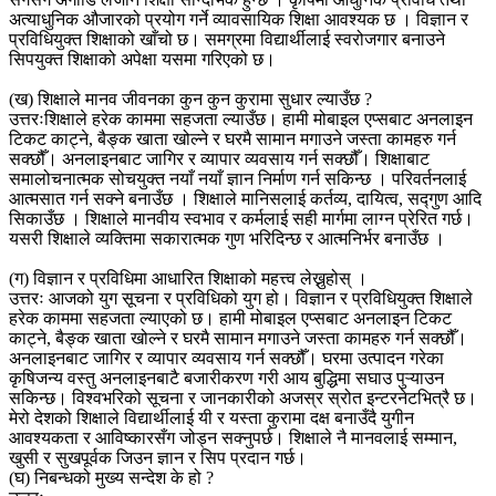
अत्याधुनिक औजारको प्रयोग गर्ने व्यावसायिक शिक्षा आवश्यक छ । विज्ञान र
प्रविधियुक्त शिक्षाको खाँचो छ। समग्रमा विद्यार्थीलाई स्वरोजगार बनाउने
सिपयुक्त शिक्षाको अपेक्षा यसमा गरिएको छ।
(ख) शिक्षाले मानव जीवनका कुन कुन कुरामा सुधार ल्याउँछ ?
उत्तरःशिक्षाले हरेक काममा सहजता ल्याउँछ। हामी मोबाइल एप्सबाट अनलाइन
टिकट काट्ने, बैङ्क खाता खोल्ने र घरमै सामान मगाउने जस्ता कामहरु गर्न
सक्छौँ। अनलाइनबाट जागिर र व्यापार व्यवसाय गर्न सक्छौँ। शिक्षाबाट
समालोचनात्मक सोचयुक्त नयाँ नयाँ ज्ञान निर्माण गर्न सकिन्छ । परिवर्तनलाई
आत्मसात गर्न सक्ने बनाउँछ । शिक्षाले मानिसलाई कर्तव्य, दायित्व, सद्गुण आदि
सिकाउँछ । शिक्षाले मानवीय स्वभाव र कर्मलाई सही मार्गमा लाग्न प्रेरित गर्छ।
यसरी शिक्षाले व्यक्तिमा सकारात्मक गुण भरिदिन्छ र आत्मनिर्भर बनाउँछ ।
(ग) विज्ञान र प्रविधिमा आधारित शिक्षाको महत्त्व लेख्नुहोस् ।
उत्तरः आजको युग सूचना र प्रविधिको युग हो। विज्ञान र प्रविधियुक्त शिक्षाले
हरेक काममा सहजता ल्याएको छ। हामी मोबाइल एप्सबाट अनलाइन टिकट
काट्ने, बैङ्क खाता खोल्ने र घरमै सामान मगाउने जस्ता कामहरु गर्न सक्छौँ।
अनलाइनबाट जागिर र व्यापार व्यवसाय गर्न सक्छौँ। घरमा उत्पादन गरेका
कृषिजन्य वस्तु अनलाइनबाटै बजारीकरण गरी आय बुद्धिमा सघाउ पुऱ्याउन
सकिन्छ। विश्वभरिको सूचना र जानकारीको अजस्र स्रोत इन्टरनेटभित्रै छ।
मेरो देशको शिक्षाले विद्यार्थीलाई यी र यस्ता कुरामा दक्ष बनाउँदै युगीन
आवश्यकता र आविष्कारसँग जोड्न सक्नुपर्छ। शिक्षाले नै मानवलाई सम्मान,
खुसी र सुखपूर्वक जिउन ज्ञान र सिप प्रदान गर्छ।
(घ) निबन्धको मुख्य सन्देश के हो ?