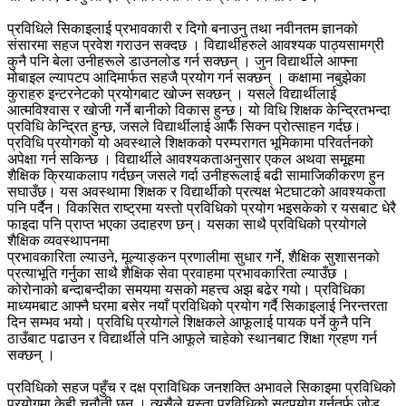
प्रविधिले सिकाइलाई प्रभावकारी र दिगो बनाउनु तथा नवीनतम ज्ञानको
संसारमा सहज प्रवेश गराउन सक्दछ । विद्यार्थीहरुले आवश्यक पाठ्यसामग्री
कुनै पनि बेला उनीहरूले डाउनलोड गर्न सक्छन् । जुन विद्यार्थीले आफ्ना
मोबाइल ल्यापटप आदिमार्फत सहजै प्रयोग गर्न सक्छन् । कक्षामा नबुझेका
कुराहरु इन्टरनेटको प्रयोगबाट खोज्न सक्छन् । यसले विद्यार्थीलाई
आत्मविश्वास र खोजी गर्ने बानीको विकास हुन्छ। यो विधि शिक्षक केन्द्रितभन्दा
प्रविधि केन्द्रित हुन्छ, जसले विद्यार्थीलाई आफैँ सिक्न प्रोत्साहन गर्दछ।
प्रविधि प्रयोगको यो अवस्थाले शिक्षकको परम्परागत भूमिकामा परिवर्तनको
अपेक्षा गर्न सकिन्छ । विद्यार्थीले आवश्यकताअनुसार एकल अथवा समूहमा
शैक्षिक क्रियाकलाप गर्दछन् जसले गर्दा उनीहरूलाई बढी सामाजिकीकरण हुन
सघाउँछ। यस अवस्थामा शिक्षक र विद्यार्थीको प्रत्यक्ष भेटघाटको आवश्यकता
पनि पर्दैन। विकसित राष्ट्रमा यस्तो प्रविधिको प्रयोग भइसकेको र यसबाट धेरै
फाइदा पनि प्राप्त भएका उदाहरण छन्। यसका साथै प्रविधिको प्रयोगले
शैक्षिक व्यवस्थापनमा
प्रभावकारिता ल्याउने, मूल्याङ्कन प्रणालीमा सुधार गर्ने, शैक्षिक सुशासनको
प्रत्याभूति गर्नुका साथै शैक्षिक सेवा प्रवाहमा प्रभावकारिता ल्याउँछ ।
कोरोनाको बन्दाबन्दीका समयमा यसको महत्त्व अझ बढेर गयो। प्रविधिका
माध्यमबाट आफ्नै घरमा बसेर नयाँ प्रविधिको प्रयोग गर्दै सिकाइलाई निरन्तरता
दिन सम्भव भयो। प्रविधि प्रयोगले शिक्षकले आफूलाई पायक पर्ने कुनै पनि
ठाउँबाट पढाउन र विद्यार्थीले पनि आफूले चाहेको स्थानबाट शिक्षा ग्रहण गर्न
सक्छन् ।
प्रविधिको सहज पहुँच र दक्ष प्राविधिक जनशक्ति अभावले सिकाइमा प्रविधिको
प्रयोगमा केही चुनौती छन् । त्यसैले यस्ता प्रविधिको सदुपयोग गर्नतर्फ जोड