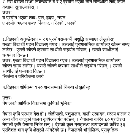
7. मेरो देशको शिक्षा निबन्धबाट य र ए प्रयोग भएका तीन तीनओटा शब्द टिपेर
कक्षामा सुनाउनहोस् ।
उत्तरः
य प्रयोग भएका शब्दः यस, हृदय , नयन
ए प्रयोग भएका शब्दः फिँजाए, गरिएको , भएको
८.दिइएको अनुच्छेदका य र ए प्रयोगसम्बन्धी अशुद्धि सच्याएर लेख्नुहोस्ः
यउटा विद्यार्थी पढ्न विद्यालए गयछ। उसलाई प्रशासनिक कार्यालए खोज्न समए
लागेछ। एसरी खोज्ने क्रममा साथीले सहयोग गरेछन् । उसले साथीलाई
धन्यवाद दियछ।
उत्तरः एउटा विद्यार्थी पढ्न विद्यालय गएछ। उसलाई प्रशासनिक कार्यालय
खोज्न समय लागेछ। यसरी खोज्ने क्रममा साथीले सहयोग गरेछन् । उसले
साथीलाई धन्यवाद दिएछ ।
सिर्जना र परियोजना कार्य
१.दिइएका शीर्षकमा १५० शब्दसम्मको निबन्ध लेख्नुहोस्ः
उत्तरः
नेपालको आर्थिक विकासमा कृषिको भूमिका
नेपाल कृषि प्रधान देश हो। खेतीपाती, पशुपालन, बाली उत्पादन, मत्स्य पालन र
अन्य जीव जन्तुको पालन कृषिअन्तर्गत पर्दछन् । नेपालमा करिब ६० प्रतिशत
नेपाली कृषि पेसामा निर्भर छन् । देशको कुल ग्राहस्थ्य उत्पादनको करिब ३३
प्रतिशत भाग कृषि क्षेत्रले ओगटेको छ। नेपालको भौगोलिक, प्राकृतिक