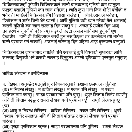
चिकित्सककहाँ पुगेपछि चिकित्सकले सानो बालकलाई गुलियो कम खानुका
फाइदा बताउँदै गुलियो कम खान भनेछन्। त्यति कुरा भन्न किन भोलि पर्खेको त
भनेर ती मान्छेले चिकित्सकसँग जिज्ञासा राखेछन् । चिकित्सकले भनेछन्,
हिजोसम्म म आफै चिनी धेरै खान्थें। आफैँ गुलियो बढी खाने गरेको मैले अरुलाई
कसरी गुलियो कम खान सल्लाह दिन सक्छु र ? अरुलाई उपदेश दिन आफू
उदाहरण बन्नुपर्ने यो प्रेरक प्रसङ्गले एउटा असल मानिसमा हुनुपर्ने गुण
देखाउँछ। हामी ती चिकित्सक जस्तै हुन नसकिएला तर कमसेकम त्यो मार्गमा
चल्ने प्रयास गर्न सक्छौँ। अरुलाई सल्लाह दिन पहिला आफू दृष्टयन्त बन्नुपर्छ।
चिकित्सकको दृष्यन्तबाट तपाईंले पनि अरुलाई कुनै विषयको सुधारका लागि
सल्लाह दिनुपर्यो भने कसरी सल्लाह दिनुहुन्छ आफ्नो दृष्टिकोण प्रस्तुत गर्नुहोस्
।
भाषिक संरचना र वर्णविन्यास
१. दिइएका अनुच्छेद पढ्नुहोस् र विषयवस्तुबारे कक्षामा छलफल गर्नुहोस्ः
(क) म निबन्ध लेख्छु। म कविता लेख्छु। म गजल पनि लेख्छु। म प्रज्ञा
प्रतिष्ठानमा जान्छु। साझा प्रकाशनमा पनि पुग्छु। थुप्रै किताब किनेर ल्याउँछु
अनि ती किताब पढ्छु र राम्रो लेखक बन्ने प्रयास गर्छु। राम्रो लेखक हुन्छु।
(ख)
(अ) आफू त निबन्ध लेखिन्छ। कविता लेखिन्छ। गजल पनि लेखिन्छ। थुप्रै
किताब किनेर ल्याइन्छ अनि ती किताब पढिन्छ र राम्रो लेखक बन्ने प्रयास
गरिन्छ।
(आ) प्रज्ञा प्रतिष्ठान गइन्छ। साझा प्रकाशनमा पनि पुगिन्छ। राम्रो लेखक
भइन्छ।