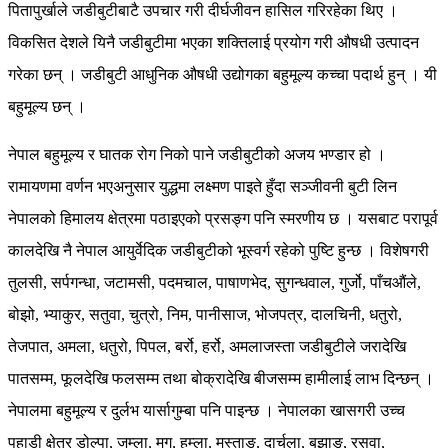
पितापुर्खाले जडीबुटीबाटै उपचार गरी दीर्घजीवन हासिल गरिरहेका थिए ।
विकसित देशले यिनै जडीबुटीमा भएका शक्तिलाई प्रयोग गरी औषधी उत्पादन
गरेका छन् । जडीबुटी आधुनिक औषधी उद्योगका बहुमूल्य कच्चा पदार्थ हुन् । यी
बहुमूल्य छन् ।
नेपाल बहुमूल्य र घातक रोग निको पाने जडीबुटीको अजय भण्डार हो ।
रामायणमा वर्णन भएअनुसार युद्धमा लक्ष्मण पाइते हुँदा सञ्जीवनी बुटी लिन
नेपालको हिमालय क्षेत्रमा पठाइएको प्रसङ्ग पनि स्मरणीय छ । यसबाट परापूर्व
कालदेखि नै नेपाल आयुर्वेदिक जडीबुटीको भूस्वर्ग रहेको पुष्टि हुन्छ । विशेषगरी
तुलसी, सर्पगन्धा, जटामसी, पदमचाल, पाषाणभेद, सुगन्धवाल, गुर्जो, पाँचऔंले,
बोझो, भ्याकुर, सतुवा, चुत्रो, निम, पानीसाज, भोजपत्र, दालचिनी, धतुरो,
तेजपात, अमला, धतुरो, पिपल, बर्रो, हर्रो, अमलाजस्ता जडीबुटीले जरादेखि
पातसम्म, फूलदेखि फलसम्म तथा बोक्रादेखि बीजसम्म हामीलाई लाभ दिन्छन् ।
नेपालमा बहुमूल्य र दुर्लभ यार्सागुम्बा पनि पाइन्छ । नेपालका खासगरी उच्च
पहाडी क्षेत्र डोल्पा, जुम्ला, मुगु, हुम्ला, मुस्ताङ, दार्चुला, बझाङ, रसुवा,