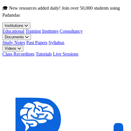
Skip to main content
🎓 New resources added daily! Join over 50,000 students using
Padandas
Institutions
Educational
Training Institutes
Consultancy
Documents
Study Notes
Past Papers
Syllabus
Videos
Class Recordings
Tutorials
Live Sessions