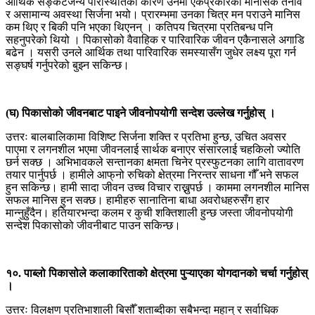
आर्थिक सङ्कटजन्य परिस्थितिका कारण उनमा एकप्रकारको मानसिक तनाव
र असामान्य अवस्था सिर्जना भयो। प्रारम्भमा उनका चित्र मन पराउने मानिस
कम थिए र बिकी पनि भएका थिएनन् । कतिपय चित्रमा प्रतिबन्ध पनि
सहनुपरेको थियो । पिकासोको वैवाहिक र पारिवारिक जीवन एकैनासले अगाडि
बढेन । यसरी उनले आर्थिक तथा पारिवारिक समस्यासँग जुधेर लक्ष्य पूरा गर्न
सङ्घर्ष गर्नुपरेको बुझ्न सकिन्छ।
(घ) पिकासोको जीवनबाट पाइने जीवनोपयोगी सन्देश उल्लेख गर्नुहोस् ।
उत्तरः बालबालिकामा विशिष्ट सिर्जना शक्ति र प्रतिभा हुन्छ, उचित अवसर
पाएमा र लगनशील भएमा जीवनलाई सार्थक बनाएर संसारलाई चहकिलो ज्योति
छर्न सक्छ । अभिभावकले सन्तानका क्षमता चिनेर प्रस्फुटनका लागि वातावरण
तयार पार्नुपर्छ । हामीले आफ्‌नो रुचिको क्षेत्रमा निरन्तर साधना गौँ भने सफल
हुन सकिन्छ। हामी सादा जीवन उच्च विचार राख्नुपर्छ । काममा लगनशील मानिस
सफल मानिस हुन सक्छ। हामीहरु सानातिना बाधा अवरोधहरुसँग हार
मान्नुहुँदैन। हतियारभन्दा कलम र कुची शक्तिशाली हुन्छ जस्ता जीवनोपयोगी
सन्देश पिकासोको जीवनीबाट पाउन सकिन्छ।
१०. पाब्लो पिकासोले कलाकारिताको क्षेत्रमा पुऱ्याएका योगदानको चर्चा गर्नुहोस्
।
उत्तरः विलक्षण प्रतिभाशाली बिसौँ शताब्दीका सबैभन्दा महान् र सर्वाधिक