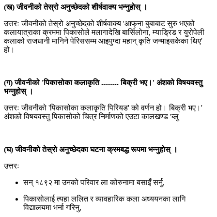
(ख) जीवनीको तेस्रो अनुच्छेदको शीर्षवाक्य भन्नुहोस् ।
उत्तरः जीवनीको तेस्रो अनुच्छेदको शीर्षवाक्य 'आफ्‌ना बुबाबाट सुरु भएको
कलायात्राका क्रममा पिकासोले मलागादेखि बार्सिलोना, म्याड्रिड र युरोपेली
कलाको राजधानी मानिने पेरिससम्म आइपुग्दा महान् कृति जन्माइसकेका थिए'
हो।
(ग) जीवनीको 'पिकासोका कलाकृति ......... बिक्री भए।' अंशको विषयवस्तु
भन्नुहोस् ।
उत्तरः जीवनीको 'पिकासोका कलाकृति पिरियड' को वर्णन हो। बिक्री भए।'
अंशको विषयवस्तु पिकासोको चित्र निर्माणको एउटा कालखण्ड 'ब्लु
(घ) जीवनीको तेस्रो अनुच्छेदका घटना क्रमबद्ध रूपमा भन्नुहोस् ।
उत्तरः
सन् १८९२ मा उनको परिवार ला कोरुनामा बसाइँ सर्नु,
पिकासोलाई त्यहा ललित र व्यावहारिक कला अध्ययनका लागि
विद्यालयमा भर्ना गरिनु,