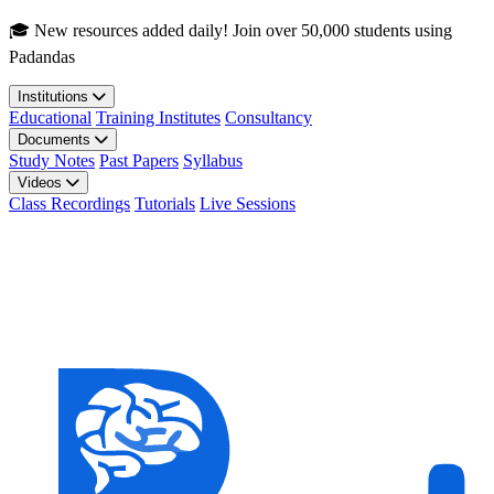
Skip to main content
🎓 New resources added daily! Join over 50,000 students using
Padandas
Institutions
Educational
Training Institutes
Consultancy
Documents
Study Notes
Past Papers
Syllabus
Videos
Class Recordings
Tutorials
Live Sessions