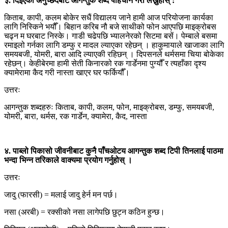
३. दिइएको अनुच्छेदबाट आगन्तुक शब्द पहिचान गरी लेख्नुहोस् :
किताब, कापी, कलम बोकेर सधैं विद्यालय जाने हामी आज परियोजना कार्यका
लागि निस्किने भयौँ। बिहान करिब नौ बजे साथीको फोन आएपछि माइक्रोबस
चढ्न म घरबाट निस्के। गाडी चढेपछि भ्यालनेरको सिटमा बसें। पेम्बाले बसमा
रमाइलो गर्नका लागि डम्फु र मादल ल्याएका रहेछन् । हाकुमायाले खाजाका लागि
समयबजी, योमरी, बारा आदि ल्याएकी रहिछन् । दिपसनले थर्मसमा चिया बोकेका
रहेछन्। केहीबेरमा हामी सेती किनारको रक गार्डेनमा पुग्यौँ र त्यहाँका दृश्य
क्यामेरामा कैद गरी नास्ता खाएर घर फर्कियौँ।
उत्तरः
आगन्तुक शब्दहरुः किताब, कापी, कलम, फोन, माइक्रोबस, डम्फु, समयबजी,
योमरी, बारा, थर्मस, रक गार्डेन, क्यामेरा, कैद, नास्ता
४. पाब्लो पिकासो जीवनीबाट कुनै पाँचओटय आगन्तुक शब्द टिपी तिनलाई पाठमा
भन्दा भिन्न तरिकाले वाक्यमा प्रयोग गर्नुहोस् ।
उत्तरः
जादु (फारसी) = मलाई जादु हेर्न मन पर्छ।
नसा (अरबी) = रक्सीको नसा लागेपछि छुट्न कठिन हुन्छ।