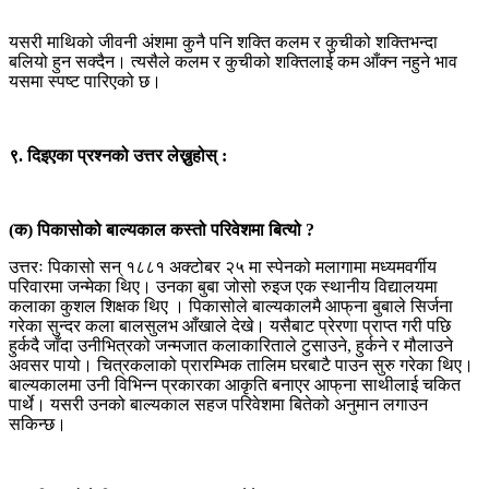
यसरी माथिको जीवनी अंशमा कुनै पनि शक्ति कलम र कुचीको शक्तिभन्दा
बलियो हुन सक्दैन। त्यसैले कलम र कुचीको शक्तिलाई कम आँक्न नहुने भाव
यसमा स्पष्ट पारिएको छ।
९. दिइएका प्रश्नको उत्तर लेख्नुहोस् :
(क) पिकासोको बाल्यकाल कस्तो परिवेशमा बित्यो ?
उत्तरः पिकासो सन् १८८१ अक्टोबर २५ मा स्पेनको मलागामा मध्यमवर्गीय
परिवारमा जन्मेका थिए। उनका बुबा जोसो रुइज एक स्थानीय विद्यालयमा
कलाका कुशल शिक्षक थिए । पिकासोले बाल्यकालमै आफ्‌ना बुबाले सिर्जना
गरेका सुन्दर कला बालसुलभ आँखाले देखे। यसैबाट प्रेरणा प्राप्त गरी पछि
हुर्कदै जाँदा उनीभित्रको जन्मजात कलाकारिताले टुसाउने, हुर्कने र मौलाउने
अवसर पायो। चित्रकलाको प्रारम्भिक तालिम घरबाटै पाउन सुरु गरेका थिए।
बाल्यकालमा उनी विभिन्न प्रकारका आकृति बनाएर आफ्‌ना साथीलाई चकित
पार्थे। यसरी उनको बाल्यकाल सहज परिवेशमा बितेको अनुमान लगाउन
सकिन्छ।