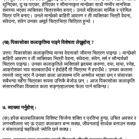
थुनिएका, दुःख पाएका, हेपिएका र सीमान्तकृत मान्छेका साथै गम्भीर मानसिक
समस्या भएका व्यक्तिका चित्रसमेत बनाए। उनले महिलाका मार्मिक र प्रेमिल
चित्र पनि बनाए। उनले मान्छेको बाहिरी आवरण र ती व्यक्तिका भित्री वेदना,
संवेदना, संवेग उनका अमूर्त चित्रभित्र चित्रित हुन्थे ।
(ख) पिकासोका कलाकृतिमा पाइने विशेषता लेख्नुहोस् ?
उत्तरः पिकासोका कलाकृतिमा मानव वेदनाको जीवन्त चित्रण पाइन्छ । मान्छेको
बाहिरी आवरण र ती व्यक्तिका भित्री वेदना, संवेदना, संवेग, मर्म र सौन्दर्यको
चित्रण पाइन्छ। उनका कलाकृतिले व्यक्तिको हृदयमा करुणा, दया, माया, स्नेह,
आक्रोशका भाव सलबलाउँथे र हेर्दाहेर्दै ती चित्रमा नै हराउँथे। उनका कलामा
त्यस्तो जादु भएर नै उनका कला आजसम्म पनि अनमोल भएका छन् र संसारका
सबैभन्दा महँगा चित्रका रूपमा उत्तिकै बेजोड छन् । आज पिकासोका कलाकृति
संसारभरिका विख्यात कला सङ्ग्रहालयमा फेला पार्न सकिन्छ।
७. व्याख्या गर्नुहोस् :
(क) हरेक बालबालिकामा विशिष्ट सिर्जना शक्ति र प्रतिभा हुन्छ, उचित अवसर र
लगनशीलता भए ऊ एउटा कलाकार बन्न सक्छ, जीवनलाई सार्थक बनाउन सक्छ
र संसारलाई चहकिलो ज्योति छर्न सक्छ।