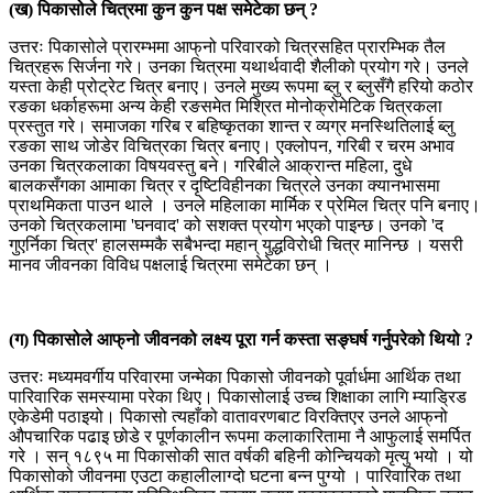
(ख) पिकासोले चित्रमा कुन कुन पक्ष समेटेका छन् ?
उत्तरः पिकासोले प्रारम्भमा आफ्‌नो परिवारको चित्रसहित प्रारम्भिक तैल
चित्रहरू सिर्जना गरे। उनका चित्रमा यथार्थवादी शैलीको प्रयोग गरे। उनले
यस्ता केही प्रोट्रेट चित्र बनाए। उनले मुख्य रूपमा ब्लु र ब्लुसँगै हरियो कठोर
रङका धर्काहरूमा अन्य केही रङसमेत मिश्रित मोनोक्रोमेटिक चित्रकला
प्रस्तुत गरे। समाजका गरिब र बहिष्कृतका शान्त र व्यग्र मनस्थितिलाई ब्लु
रङका साथ जोडेर विचित्रका चित्र बनाए। एक्लोपन, गरिबी र चरम अभाव
उनका चित्रकलाका विषयवस्तु बने। गरिबीले आक्रान्त महिला, दुधे
बालकसँगका आमाका चित्र र दृष्टिविहीनका चित्रले उनका क्यानभासमा
प्राथमिकता पाउन थाले । उनले महिलाका मार्मिक र प्रेमिल चित्र पनि बनाए।
उनको चित्रकलामा 'घनवाद' को सशक्त प्रयोग भएको पाइन्छ। उनको 'द
गुएर्निका चित्र' हालसम्मकै सबैभन्दा महान् युद्धविरोधी चित्र मानिन्छ । यसरी
मानव जीवनका विविध पक्षलाई चित्रमा समेटेका छन् ।
(ग) पिकासोले आफ्‌नो जीवनको लक्ष्य पूरा गर्न कस्ता सङ्घर्ष गर्नुपरेको थियो ?
उत्तरः मध्यमवर्गीय परिवारमा जन्मेका पिकासो जीवनको पूर्वार्धमा आर्थिक तथा
पारिवारिक समस्यामा परेका थिए। पिकासोलाई उच्च शिक्षाका लागि म्याड्रिड
एकेडेमी पठाइयो। पिकासो त्यहाँको वातावरणबाट विरक्तिएर उनले आफ्‌नो
औपचारिक पढाइ छोडे र पूर्णकालीन रूपमा कलाकारितामा नै आफुलाई समर्पित
गरे । सन् १८९५ मा पिकासोकी सात वर्षकी बहिनी कोन्चियको मृत्यु भयो । यो
पिकासोको जीवनमा एउटा कहालीलाग्दो घटना बन्न पुग्यो । पारिवारिक तथा