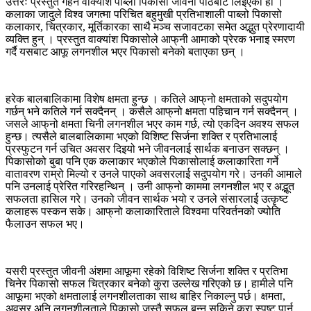
उत्तरः प्रस्तुत गहन वाक्यांश पाब्लो पिकासो जीवनी पाठबाट लिइएको हो ।
कलाका जादुले विश्व जगत्मा परिचित बहुमुखी प्रतिभाशाली पाब्लो पिकासो
कलाकार, चित्रकार, मूर्तिकारका साथै मञ्च सजावटका समेत अद्भुत प्रेरणादायी
व्यक्ति हुन् । प्रस्तुत वाक्यांश पिकासोले आफ्‌नी आमाको प्रेरक भनाइ स्मरण
गर्दै यसबाट आफू लगनशील भएर पिकासो बनेको बताएका छन् ।
हरेक बालबालिकामा विशेष क्षमता हुन्छ । कतिले आफ्‌नो क्षमताको सदुपयोग
गर्छन् भने कतिले गर्न सक्दैनन् । कसैले आफ्‌नो क्षमता पहिचान गर्न सक्दैनन् ।
जसले आफ्‌नो क्षमता चिनी लगनशील भएर काम गर्छ, त्यो एकदिन अवश्य सफल
हुन्छ। त्यसैले बालबालिकामा भएको विशिष्ट सिर्जना शक्ति र प्रतिभालाई
प्रस्फुटन गर्न उचित अवसर दिइयो भने जीवनलाई सार्थक बनाउन सक्छन् ।
पिकासोको बुबा पनि एक कलाकार भएकोले पिकासोलाई कलाकारिता गर्ने
वातावरण राम्रो मिल्यो र उनले पाएको अवसरलाई सदुपयोग गरे। उनकी आमाले
पनि उनलाई प्रेरित गरिरहन्थिन् । उनी आफ्‌नो काममा लगनशील भए र अद्भूत
सफलता हासिल गरे। उनको जीवन सार्थक भयो र उनले संसारलाई उत्कृष्ट
कलाहरू पस्कन सके। आफ्‌नो कलाकारिताले विश्वमा परिवर्तनको ज्योति
फैलाउन सफल भए।
यसरी प्रस्तुत जीवनी अंशमा आफूमा रहेको विशिष्ट सिर्जना शक्ति र प्रतिभा
चिनेर पिकासो सफल चित्रकार बनेको कुरा उल्लेख गरिएको छ। हामीले पनि
आफूमा भएको क्षमतालाई लगनशीलताका साथ बाहिर निकाल्नु पर्छ। क्षमता,
अवसर अनि लगनशीलताले पिकासो जस्तै सफल बन्न सकिने कुरा स्पष्ट पार्न