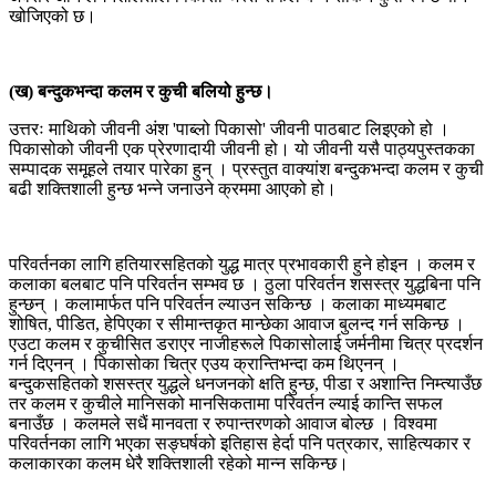
खोजिएको छ।
(ख) बन्दुकभन्दा कलम र कुची बलियो हुन्छ।
उत्तरः माथिको जीवनी अंश 'पाब्लो पिकासो' जीवनी पाठबाट लिइएको हो ।
पिकासोको जीवनी एक प्रेरणादायी जीवनी हो। यो जीवनी यसै पाठ्यपुस्तकका
सम्पादक समूहले तयार पारेका हुन् । प्रस्तुत वाक्यांश बन्दुकभन्दा कलम र कुची
बढी शक्तिशाली हुन्छ भन्ने जनाउने क्रममा आएको हो।
परिवर्तनका लागि हतियारसहितको युद्ध मात्र प्रभावकारी हुने होइन । कलम र
कलाका बलबाट पनि परिवर्तन सम्भव छ । ठुला परिवर्तन शसस्त्र युद्धबिना पनि
हुन्छन् । कलामार्फत पनि परिवर्तन ल्याउन सकिन्छ । कलाका माध्यमबाट
शोषित, पीडित, हेपिएका र सीमान्तकृत मान्छेका आवाज बुलन्द गर्न सकिन्छ ।
एउटा कलम र कुचीसित डराएर नाजीहरूले पिकासोलाई जर्मनीमा चित्र प्रदर्शन
गर्न दिएनन् । पिकासोका चित्र एउय क्रान्तिभन्दा कम थिएनन् ।
बन्दुकसहितको शसस्त्र युद्धले धनजनको क्षति हुन्छ, पीडा र अशान्ति निम्त्याउँछ
तर कलम र कुचीले मानिसको मानसिकतामा परिवर्तन ल्याई कान्ति सफल
बनाउँछ । कलमले सधैं मानवता र रुपान्तरणको आवाज बोल्छ । विश्वमा
परिवर्तनका लागि भएका सङ्घर्षको इतिहास हेर्दा पनि पत्रकार, साहित्यकार र
कलाकारका कलम धेरै शक्तिशाली रहेको मान्न सकिन्छ।