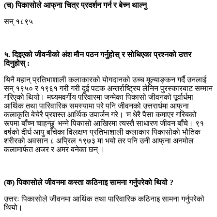
(च) पिकासोले आफ्‌ना चित्र प्रदर्शन गर्न र बेच्न थाल्नु
सन् १८९५
५. दिइएको जीवनीको अंश मौन पठन गर्नुहोस् र सोधिएका प्रश्नको उत्तर
दिनुहोस् :
यिनै महान् प्रतिभाशाली कलाकारको योगदानको उच्च मूल्या‌ङ्कन गर्दै उनलाई
सन् १९५० र १९६१ गरी गरी दुई पटक अन्तर्राष्ट्रिय लेनिन पुरस्कारबाट सम्मान
गरिएको थियो। मध्यमवर्गीय परिवारमा जन्मेका पिकासो जीवनको पूर्वार्धमा
आर्थिक तथा पारिवारिक समस्यामा परे पनि जीवनको उत्तरार्धमा आफ्‌ना
कलाकृति बेचेरै प्रशस्त आर्थिक उपार्जन गरे। 'म धेरै पैसा कमाएर गरिबको
रूपमा बाँच्न चाहन्छु' भन्ने पिकासो आखिरमा त्यस्तै साधारण जीवन बाँचे। ९१
वर्षको दीर्घ आयु बाँचेका विलक्षण प्रतिभाशाली कलाकार पिकासोको भौतिक
शरीरको अवसान ८ अप्रिल १९७३ मा भयो तर पनि उनी आफ्‌ना अनमोल
कलामार्फत अजर र अमर बनेका छन् ।
(क) पिकासोले जीवनमा कस्ता कठिनाइ सामना गर्नुपरेको थियो ?
उत्तरः पिकासोले जीवनमा आर्थिक तथा पारिवारिक कठिनाइ सामना गर्नुपरेको
थियो।