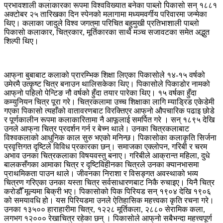
प्रभावशाली कलाकारका रूपमा विश्वविख्यात बनेका पाब्लो पिकासो सन् १८८१
अक्टोबर २५ तारिखका दिन स्पेनको मलागामा मध्यमवर्गीय परिवारमा जन्मेका
थिए। कलाका जादुले विश्व जगत्‌मा परिचित बहुमुखी प्रतिभाशाली पाब्लो
पिकासो कलाकार, चित्रकार, मूर्तिकारका साथै मञ्च सजावटका समेत अद्भुत
शिल्पी थिए।
आफ्‌ना बुबाबाट कलाको प्रारम्भिक शिक्षा लिएका पिकासोले १४-१५ वर्षको
उमेरमै उत्कृष्ट चित्र बनाउन थालिसकेका थिए। पिकासोले पिकाडोर नामको
आफ्‌नो पहिलो पेन्टिङ नौ वर्षको हुँदा तयार पारेका थिए। १५ वर्षका हुँदा
कम्युनियन चित्र पूरा गरे। चित्रकलामा उच्च शिक्षाका लागि म्याड्रिड एकेडेमी
गएका पिकासो त्यहाँको वातावरणबाट विरक्तिएर आफ्‌नो औपचारिक पढाइ छोडे
र पूर्णकालीन रूपमा कलाकारितामा नै आफूलाई समर्पित गरे । सन् १८९५ देखि
उनले आफ्‌ना चित्र प्रदर्शन गर्न र बेच्न थाले। उनका चित्रकलाबाट
विश्वकलाको आधुनिक काल सुरु भएको मनिन्छ। पिकासोका कलाकृति सिर्जना
प्रवृत्तिगत दृष्टिले विविध प्रकारका छन्। समाजका एक्लोपन, गरिबी र चरम
अभाव उनका चित्रकलाका विषयवस्तु बनाए। गरिबीले आक्रान्त महिला, दुधे
बालकसँगका आमाका चित्र र दृष्टिविहीनका चित्रले उनका क्यानभासमा
प्राथमिकता पाउन थाले। जीवनका निराशा र विसङ्गत अवस्थाको भव्य
चित्रण गरिएका उनका यस्ता चित्र सर्वसाधारणबाट निकै रुचाइए। यिनै चित्र
करोडौँ मूल्यमा बिक्री भए। पिकासोको पिक पिरियड सन् १९०४ देखि १९०६
को समयावधि हो। यस पिरियडमा उनले ऐतिहासिक महत्त्वका कृति रचना गरे।
उनका १३५०० हाराहारीमा चित्र, १२२८ मूर्तिकला, २८८० सेरामिक कला,
लगभग १२००० रेखाचित्र रहेका छन् । पिकासोले आफ्‌नो सबैभन्दा महत्त्वपूर्ण