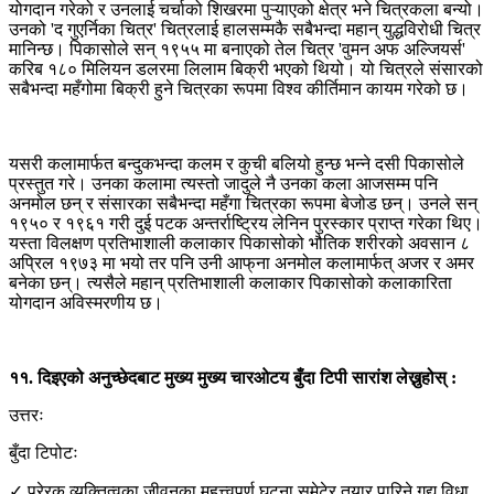
योगदान गरेको र उनलाई चर्चाको शिखरमा पुऱ्याएको क्षेत्र भने चित्रकला बन्यो।
उनको 'द गुएर्निका चित्र' चित्रलाई हालसम्मकै सबैभन्दा महान् युद्धविरोधी चित्र
मानिन्छ। पिकासोले सन् १९५५ मा बनाएको तेल चित्र 'वुमन अफ अल्जियर्स'
करिब १८० मिलियन डलरमा लिलाम बिक्री भएको थियो। यो चित्रले संसारको
सबैभन्दा महँगोमा बिक्री हुने चित्रका रूपमा विश्व कीर्तिमान कायम गरेको छ।
यसरी कलामार्फत बन्दुकभन्दा कलम र कुची बलियो हुन्छ भन्ने दसी पिकासोले
प्रस्तुत गरे। उनका कलामा त्यस्तो जादुले नै उनका कला आजसम्म पनि
अनमोल छन् र संसारका सबैभन्दा महँगा चित्रका रूपमा बेजोड छन्। उनले सन्
१९५० र १९६१ गरी दुई पटक अन्तर्राष्ट्रिय लेनिन पुरस्कार प्राप्त गरेका थिए।
यस्ता विलक्षण प्रतिभाशाली कलाकार पिकासोको भौतिक शरीरको अवसान ८
अप्रिल १९७३ मा भयो तर पनि उनी आफ्‌ना अनमोल कलामार्फत् अजर र अमर
बनेका छन्। त्यसैले महान् प्रतिभाशाली कलाकार पिकासोको कलाकारिता
योगदान अविस्मरणीय छ।
११. दिइएको अनुच्छेदबाट मुख्य मुख्य चारओटय बुँदा टिपी सारांश लेख्नुहोस् :
उत्तरः
बुँदा टिपोटः
✓ प्रेरक व्यक्तित्वका जीवनका महत्त्वपूर्ण घटना समेटेर तयार पारिने गद्य विधा