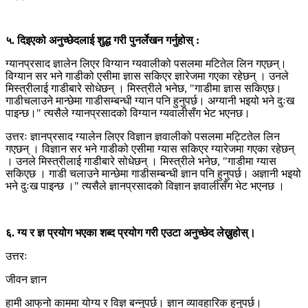
५. दिइएको अनुच्छेदलाई शुद्ध गरी पुनर्लेखन गर्नुहोस् :
ग्यानप्रसाद ज्ञालेन लिएर विग्यान ग्यवालीको पसलमा मटितेल लिन गएछन्।
विग्यान सर भने गाडीको एसीमा ज्ञास सकिएर ज्ञारेजमा गएका रहेछन् । उनले
मिस्त्रीलाई गाडीबारे सोधेछन् । मिस्त्रीले भनेछ, "गाडीमा ज्ञास सकिएछ।
गाडीचलाउने मान्छेमा गाडीसम्बन्धी ग्यान पनि हुनुपर्छ। अग्यानी भइयो भने दुःख
पाइन्छ।" त्यसैले ग्यानप्रसादको विग्यान ग्यवालीसँग भेट भएनछ।
उत्तरः ज्ञानप्रसाद ग्यालेन लिएर विज्ञान ज्ञवालीको पसलमा मट्टितेल लिन
गएछन् । विज्ञान सर भने गाडीको एसीमा ग्यास सकिएर ग्यारेजमा गएका रहेछन्
। उनले मिस्त्रीलाई गाडीबारे सोधेछन् । मिस्त्रीले भनेछ, "गाडीमा ग्यास
सकिएछ । गाडी चलाउने मान्छेमा गाडीसम्बन्धी ज्ञान पनि हुनुपर्छ। अज्ञानी भइयो
भने दुःख पाइन्छ ।" त्यसैले ज्ञानप्रसादको विज्ञान ज्ञवालीसँग भेट भएनछ ।
६. ग्य र ज्ञ प्रयोग भएका शब्द प्रयोग गरी एउटा अनुच्छेद लेख्नुहोस्।
उत्तरः
जीवन ज्ञान
हामी आफ्‌नो काममा योग्य र विज्ञ बन्नुपर्छ। ज्ञान व्यावहारिक हुनुपर्छ।