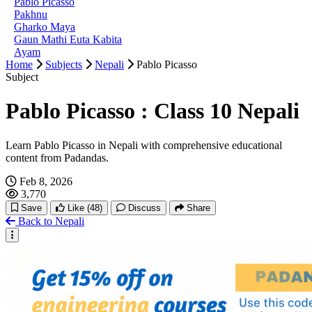
Pablo Picasso
Pakhnu
Gharko Maya
Gaun Mathi Euta Kabita
Ayam
Home
Subjects
Nepali
Pablo Picasso
Subject
Pablo Picasso : Class 10 Nepali
Learn Pablo Picasso in Nepali with comprehensive educational
content from Padandas.
Feb 8, 2026
3,770
Save
Like
(48)
Discuss
Share
Back to Nepali