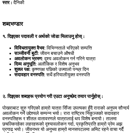
स्तर :
दैनिकी
शब्दभण्डार
१. दिइएका पदावली र अर्थको जोडा मिलाउनु होस् :
विविधतायुक्त वैभव
: विभिन्नताले भरिएको सम्पत्ति
सञ्जीवनी बुटी
: जीवन बचाउने औषधी
अवलोकन भ्रमण
: दृश्य अवलोकन गर्न गरिने यात्रा
दिव्य अनुभूति
: अलौकिक र विशेष अनुभव
शुक्ल पक्ष
: कृष्णपक्ष पछिको उज्यालो पन्ध्र दिन
सदावहार वनस्पति
: सधैं हरियालीयुक्त वनस्पति
२. दिइएका शब्दहरू प्रयोग गरी एउटा अनुच्छेद तयार पार्नुहोस् :
पोखराबाट सुरु गरिएको हाम्रो यात्रा सिँजा उपत्यका हुँदै राराको अनुपम सौन्दर्य
अवलोकन गर्ने उद्देश्यले सम्पन्न भयो। रारा राष्ट्रिय निकुञ्जको सदावहार
वनस्पतिहरू र शीतल वातावरणले यात्रालाई थप विशेष बनायो। तालमा
छचल्किरहेका लहरहरूको दृश्यावलोकन गर्दा, प्रकृतिप्रति हाम्रो प्रेम अझ
प्रगाढ भयो। जीवनभर यो अनुभव हाम्रो मानसपटलमा अमिट रहने वाचा गर्दै