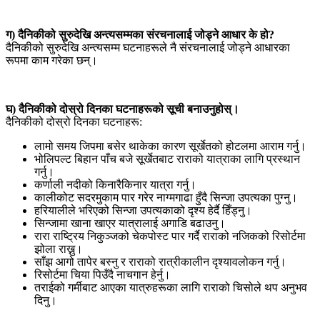
ग) दैनिकीको सुरुदेखि अन्त्यसम्मका संरचनालाई जोड्ने आधार के हो?
दैनिकीको सुरुदेखि अन्त्यसम्म घटनाहरूले नै संरचनालाई जोड्ने आधारका
रूपमा काम गरेका छन्।
घ) दैनिकीको दोस्रो दिनका घटनाहरूको सूची बनाउनुहोस्।
दैनिकीको दोस्रो दिनका घटनाहरू:
लामो समय जिपमा बसेर थाकेका कारण सूर्खेतको होटलमा आराम गर्नु।
भोलिपल्ट बिहान पाँच बजे सूर्खेतबाट राराको यात्राका लागि प्रस्थान
गर्नु।
कर्णाली नदीको किनारैकिनार यात्रा गर्नु।
कालीकोट सदरमुकाम पार गरेर नाग्मगाढा हुँदै सिन्जा उपत्यका पुग्नु।
हरियालीले भरिएको सिन्जा उपत्यकाको दृश्य हेर्दै हिँड्नु।
सिन्जामा खाना खाएर यात्रालाई अगाडि बढाउनु।
रारा राष्ट्रिय निकुञ्जको चेकपोस्ट पार गर्दै राराको नजिकको रिसोर्टमा
झोला राख्नु।
साँझ आगो तापेर बस्नु र राराको रात्रीकालीन दृश्यावलोकन गर्नु।
रिसोर्टमा चिया पिउँदै नाचगान हेर्नु।
तराईको गर्मीबाट आएका यात्रुहरूका लागि राराको चिसोले थप अनुभव
दिनु।