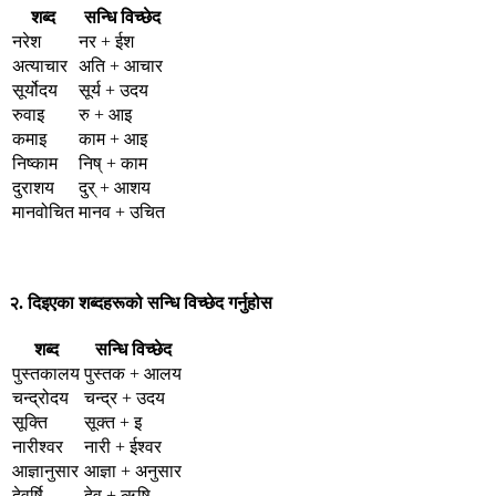
शब्द
सन्धि विच्छेद
नरेश
नर + ईश
अत्याचार
अति + आचार
सूर्योदय
सूर्य + उदय
रुवाइ
रु + आइ
कमाइ
काम + आइ
निष्काम
निष् + काम
दुराशय
दुर् + आशय
मानवोचित
मानव + उचित
२. दिइएका शब्दहरूको सन्धि विच्छेद गर्नुहोस
शब्द
सन्धि विच्छेद
पुस्तकालय
पुस्तक + आलय
चन्द्रोदय
चन्द्र + उदय
सूक्ति
सूक्त + इ
नारीश्वर
नारी + ईश्वर
आज्ञानुसार
आज्ञा + अनुसार
देवर्षि
देव + ऋषि