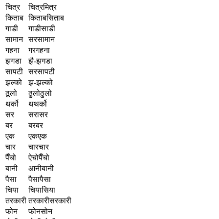
चित्र
चित्रमित्र
किताब
किताबसिताब
गाडी
गाडीसाडी
सामान
सरसामान
गहना
गरगहना
झगडा
झै-झगडा
सापटी
सरसापटी
झल्को
झ-झल्को
ठूलो
ठुलोठुलो
थर्को
थथर्को
सर
सरासर
बर
बरबर
एक
एकएक
चार
चारचार
पैँचो
ऐचोपैँचो
बानी
आनीबानी
पैसा
पैसापैसा
चिया
चियासिया
तरकारी
तरकारीसरकारी
फोन
फोनसोन