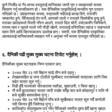
कुनै निर्जीव वा गैर-मानव वस्तुलाई मानिसका जस्तै गुण र व्यवहारको रूपमा
चित्रण गर्नु मानवीकरण हो। यस दैनिकीमा प्रकृतिलाई मानवीय गुण प्रदान
गरिएको छ। उदाहरणका रूपमा, रुद्रावती नदीलाई काख दिने, रारासँग
जम्काभेट हुने, सिँजालाई दंग पार्ने, आगाको तातो र राराको चिसोबीच द्वन्द्व हुने,
राराका छालहरूले पिरती गाँस्न आउने, राराले दिल चोर्ने, पर्यटकसँग जिस्किने,
रारामा घाम र जूनले पालो गरी पौडी खेल्ने, रारालाई वरिपरिका पहाड र जङ्गलले
पहरा दिने आदि क्रियाकलाप उल्लेख छन्। यसरी, यस दैनिकीमा प्रकृतिका
अवयवलाई मानिसजस्तै व्यवहार गर्ने र अनुभव गर्ने रूपमा प्रस्तुत गरिएको छ।
६. दैनिकी पढी मुख्य मुख्य घटना टिपोट गर्नुहोस् ।
दैनिकीका मुख्य घटनाहरू निम्न प्रकार छन्:
२०७७ जेठ २३ गते बिहान साढे तीन बजे उठ्नु।
लेखकसहित छ जना टोलीले गुल्मीबाट रारासम्मको यात्राका लागि जिप
चढेर यात्रा सुरु गर्नु।
रिडी हुँदै पाल्पाको जोरधारामा पकौडा, चुकाउनी, र चिया खानु।
नौ बजे बुटवलबाट यात्रा जारी राखेर साँझ चार बजे कोहलपुर र राति नौ
बजे सुर्खेत बसपार्कमा पुग्नु।
२०७७ जेठ २४ गते बिहान पाँच बजे सुर्खेतबाट यात्रा सुरु गर्दै कर्णाली
नदी किनार हुँदै जितेगाढ पुग्नु।
कालिकोट सदरमुकाम पार गरेर सिँजाको रमणीय दृश्य हेर्दै खाना खाएर