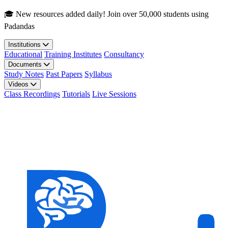
Skip to main content
🎓 New resources added daily! Join over 50,000 students using
Padandas
Institutions
Educational
Training Institutes
Consultancy
Documents
Study Notes
Past Papers
Syllabus
Videos
Class Recordings
Tutorials
Live Sessions