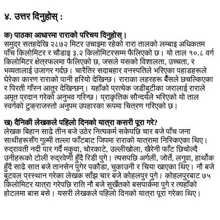
४. उत्तर दिनुहोस् :
क) पाठका आधारमा राराको परिचय दिनुहोस्।
समुद्र सतहदेखि २८७२ मिटर उचाइमा रहेको रारा तालको लम्बाइ अधिकतम
पाँच किलोमिटर र चौडाइ ३.२ किलोमिटरसम्म फैलिएको छ। यो ताल १०.८ वर्ग
किलोमिटर क्षेत्रफलमा फैलिएको छ, जसले यसको विशालता, उच्चता, र
भव्यतालाई उजागर गर्दछ। चारैतिर सदाबहार वनस्पतिले भरिएका पहाडहरूले
घेरेका कारण राराको पानी हरियो देखिन्छ। राराका लहरहरू बैँसले छचल्किएका
र पिरती गाँस्न आतुर देखिन्छन्। यहाँको प्रत्येक जडीबुटीका जरालाई राराले
अमृत प्रदान गरेको अनुभव गरिन्छ। प्राकृतिक सौन्दर्यले भरिएको यो ताल
स्वर्गको टुक्राजस्तो अनुपम उपहारका रूपमा चित्रण गरिएको छ।
ख) दैनिकी लेखकले पहिलो दिनको यात्रा कसरी पूरा गरे?
लेखक बिहान साढे तीन बजे उठेर नित्यकर्म सकेपछि चार बजे पाँच जना
साथीहरूसँग गुल्मी तल्ला फाँटबाट जिपमा राराको यात्रामा निस्किएका थिए।
रुद्रावती नदी पार गर्दै मकुवा, चोरकाटे, उल्लीखोला, खैरेनी फाँट छिचोल्दै
उनीहरूको टोली रुद्रवेणी हुँदै रिडी पुगे। त्यसपछि अर्गली, जोर्ते, लगुवा, हार्थोक
हुँदै साढे सात बजे तानसेन पुगेर पकौडा, चुकाउनी र चिया खाएका थिए। नौ बजे
बुटवल प्रस्थान गरेका लेखक साँझ चार बजे कोहलपुर पुगे। कोहलपुरबाट ७५
किलोमिटर यात्रा गरेपछि राति नौ बजे सुर्खेतको बसपार्कमा पुगे र त्यहाँको
होटलमा बास बसे। यसरी लेखकले पहिलो दिनको यात्रा पूरा गरेका थिए।