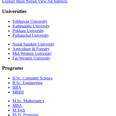
Explore More Nepali
View All Subjects
Universities
Tribhuvan University
Kathmandu University
Pokhara University
Purbanchal University
Nepal Sanskrit University
Agriculture & Forestry
Mid-Western University
Far-Western University
Programs
B.Sc. Computer Science
B.Sc. Engineering
BBA
MBBS
M.Sc. Mathematics
MBA
M.Tech
Ph.D. Programs