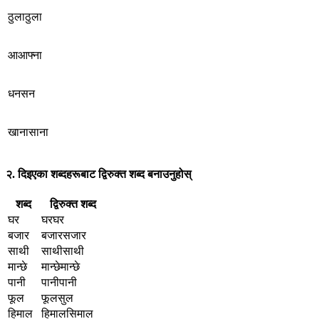
ठुलाठुला
आआफ्ना
धनसन
खानासाना
२. दिइएका शब्दहरूबाट द्विरुक्त शब्द बनाउनुहोस्
शब्द
द्विरुक्त शब्द
घर
घरघर
बजार
बजारसजार
साथी
साथीसाथी
मान्छे
मान्छेमान्छे
पानी
पानीपानी
फूल
फूलसुल
हिमाल
हिमालसिमाल