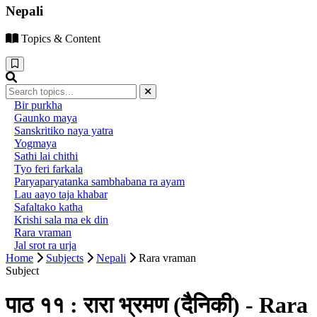
Nepali
Topics & Content
Bir purkha
Gaunko maya
Sanskritiko naya yatra
Yogmaya
Sathi lai chithi
Tyo feri farkala
Paryaparyatanka sambhabana ra ayam
Lau aayo taja khabar
Safaltako katha
Krishi sala ma ek din
Rara vraman
Jal srot ra urja
Home
Subjects
Nepali
Rara vraman
Subject
पाठ ११ : रारा भ्रमण (दैनिकी) - Rara