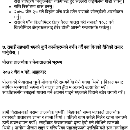
रारा राष्ट्रिय निकुञ्जको चेकपोस्ट हुँदै सल्लेरी जङ्गलमा गाडी रोक्नु।
राति रिसोर्टमा बास बस्नु।
२०७७ जेठ २५ गते बिहान पाँच बजे उठेर राराको सौन्दर्यको अवलोकन
गर्नु।
राराको पाँच किलोमिटर क्षेत्र पैदल यात्रा गरी यसको १०.८ वर्ग
किलोमिटर क्षेत्रफललाई हेरेर टोली आफ्नो गन्तव्यतर्फ फर्कनु।
७. तपाईं सहभागी भएको कुनै कार्यक्रमको वर्णन गर्दै एक दिनको दैनिकी तयार
पार्नुहोस् ।
पोखरा तालचोक र फेवातालको भ्रमण
२०७९ चैत ५ गते, आइतवार
पोखराको फेवाताल घुम्ने योजना धेरै समयदेखि मेरो मनमा थियो। विद्यालयबाट
बार्षिक भ्रमणको रूपमा यो यात्रा तय हुँदा म अत्यन्तै उत्साहित भएँ।
साथीहरूसँग रमाइलो यात्रा गर्ने अवसर पाइने भएकाले बिहानै उठेर तयारी गरें।
हामी विद्यालयको बसमा तालचोक पुग्यौँ। बिहानको समय भएकाले तालचोक
वरपरको वातावरण शान्त र ताजा थियो। पहिलो काम सबैले मिलेर खाना बनाउने
ठाउँ व्यवस्थापन गर्‍यौँ। त्यहाँबाट फेवातालको दृश्य हेर्दा मनै लोभिने खालको
थियो। पानीमा पोखरा शहर र वरिपरिका पहाडहरूको प्रतिबिम्बले झन् मनमोहक