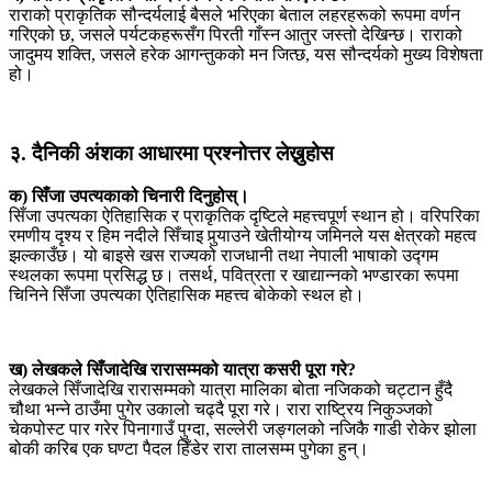
राराको प्राकृतिक सौन्दर्यलाई बैसले भरिएका बेताल लहरहरूको रूपमा वर्णन
गरिएको छ, जसले पर्यटकहरूसँग पिरती गाँस्न आतुर जस्तो देखिन्छ। राराको
जादुमय शक्ति, जसले हरेक आगन्तुकको मन जित्छ, यस सौन्दर्यको मुख्य विशेषता
हो।
३. दैनिकी अंशका आधारमा प्रश्नोत्तर लेख्नुहोस
क) सिँजा उपत्यकाको चिनारी दिनुहोस्।
सिँजा उपत्यका ऐतिहासिक र प्राकृतिक दृष्टिले महत्त्वपूर्ण स्थान हो। वरिपरिका
रमणीय दृश्य र हिम नदीले सिँचाइ पुर्‍याउने खेतीयोग्य जमिनले यस क्षेत्रको महत्व
झल्काउँछ। यो बाइसे खस राज्यको राजधानी तथा नेपाली भाषाको उद्गम
स्थलका रूपमा प्रसिद्ध छ। तसर्थ, पवित्रता र खाद्यान्नको भण्डारका रूपमा
चिनिने सिँजा उपत्यका ऐतिहासिक महत्त्व बोकेको स्थल हो।
ख) लेखकले सिँजादेखि रारासम्मको यात्रा कसरी पूरा गरे?
लेखकले सिँजादेखि रारासम्मको यात्रा मालिका बोता नजिकको चट्टान हुँदै
चौथा भन्ने ठाउँमा पुगेर उकालो चढ्दै पूरा गरे। रारा राष्ट्रिय निकुञ्जको
चेकपोस्ट पार गरेर पिनागाउँ पुग्दा, सल्लेरी जङ्गलको नजिकै गाडी रोकेर झोला
बोकी करिब एक घण्टा पैदल हिँडेर रारा तालसम्म पुगेका हुन्।