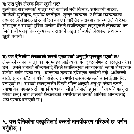
ग) रारा पुगेर लेखक किन खुसी भए?
गुल्मीबाट रारासम्मको यात्रा गर्दा कर्णाली नदी किनार, अर्धकच्ची सडक,
नागवेली घुम्तीहरू, रमणीय बस्तीहरू, सुन्दर उपत्यका, र सिँजा उपत्यकाका
दृश्यहरूले लेखकलाई आनन्दित बनाए। चारैतिर सदाबहार वनस्पतिले घेरिएका
डाँडाहरू र राराको हरियो पानीमा बैंसले छचल्किएका लहरहरूले लेखकको मन
जिते। यी प्राकृतिक दृश्यहरू र राराको अद्भुत सौन्दर्यले लेखकलाई अत्यन्त
खुसी बनायो।
घ) यस दैनिकीमा लेखकको कस्तो प्रकारको अनुभूति प्रस्तुत भएको छ?
लेखकले आफ्ना यात्राका अनुभवहरूलाई व्यक्तिगत दृष्टिकोणबाट प्रस्तुत गरेका
छन्। उनले राराको सौन्दर्यलाई बैँसले छचल्किएका लहरहरूको रूपमा रोमाञ्चक
शैलीमा वर्णन गरेका छन्। यात्राका क्रममा देखिएका कर्णाली नदी, अर्धकच्ची
बाटो, सुन्दर फाँट, नागवेली सडक, र रमणीय उपत्यकाहरूले उनलाई आनन्दित
बनाएको छ। राराको छालहरूसँग पिरती गाँस्न आएको अनुभूत गरेका उनले,
स्वाभाविक दृश्यहरूसँग मानवीय भावना जोड्दै नेपाली हुनुको गौरव पनि महसुस
गरेका छन्। रारा तालको छेउछाउको रमणीयताले उनको आत्मिक आनन्दलाई
अझ प्रगाढ बनाएको छ।
५. यस दैनिकीमा प्रकृतिलाई कसरी मानवीकरण गरिएको छ, वर्णन
गर्नुहोस् ।