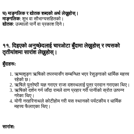
घ) माङ्गलिक र द्योतक शब्दको अर्थ लेख्नुहोस्।
माङ्गलिक
: शुभ वा सौभाग्यसहितको।
द्योतक
: उज्यालो पार्ने वा प्रकाश दिने।
११. दिइएको अनुच्छेदलाई चारओटा बुँदामा लेख्नुहोस् र त्यसको
तृतीयांशमा सारांश लेख्नुहोस्।
बुँदाहरू:
ऋष्यशृङ्ग ऋषिको तपस्यासँग सम्बन्धित भएर रेसुङ्गाको धार्मिक महत्त्व
रहेको छ।
ऋषिले पुत्रेष्ठी यज्ञ गराएर राजा दशरथलाई पुत्र प्रदान गराएका थिए।
ऋषिको दर्शन गर्न जाँदा रामले वाण प्रहार गरी पानीको स्रोत उत्पन्न
गरेका थिए।
योगी नरहरिनाथले कोटीहोम गरी यस स्थानको पर्यटकीय र धार्मिक
महत्त्व फैलाएका थिए।
सारांश: