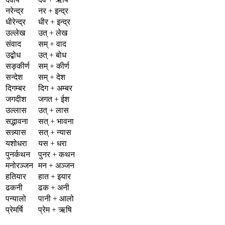
नरेन्द्र
नर + इन्द्र
धीरेन्द्र
धीर + इन्द्र
उल्लेख
उत् + लेख
संवाद
सम् + वाद
उद्बोध
उत् + बोध
सङ्कीर्ण
सम् + कीर्ण
सन्देश
सम् + देश
दिगम्बर
दिग + अम्बर
जगदीश
जगत + ईश
उल्लास
उत् + लास
सद्भावना
सत् + भावना
सन्न्यास
सत् + न्यास
यशोधरा
यस + धरा
पुनर्कथन
पुनर + कथन
मनोरञ्जन
मन + अञ्जन
हतियार
हात + इयार
ढकनी
ढक + अनी
पन्यालो
पानी + आलो
प्रेमर्षि
प्रेम + ऋषि