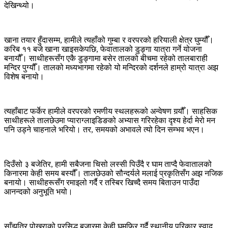
देखिन्थ्यो।
खाना तयार हुँदासम्म, हामीले त्यहाँको गुम्बा र वरपरको हरियाली क्षेत्र घुम्यौँ।
करिब ११ बजे खाना खाइसकेपछि, फेवातालको डुङ्गा यात्रा गर्ने योजना
बनायौँ। साथीहरूसँग एकै डुङ्गामा बसेर तालको बीचमा रहेको तालबाराही
मन्दिर पुग्यौँ। तालको मध्यभागमा रहेको यो मन्दिरको दर्शनले हाम्रो यात्रा अझ
विशेष बनायो।
त्यहाँबाट फर्केर हामीले वरपरको रमणीय स्थलहरूको अन्वेषण गर्‍यौँ। साहसिक
साथीहरूले तालछेउमा प्याराग्लाइडिङको अभ्यास गरिरहेका दृश्य हेर्दा मेरो मन
पनि उड्ने चाहनाले भरियो। तर, समयको अभावले त्यो दिन सम्भव भएन।
दिउँसो ३ बजेतिर, हामी सबैजना चिसो लस्सी पिउँदै र घाम ताप्दै फेवातालको
किनारमा केही समय बस्यौँ। तालछेउको सौन्दर्यले मलाई प्रकृतिसँग अझ नजिक
बनायो। साथीहरूसँग रमाइलो गर्दै र तस्बिर खिच्दै समय बिताउन पाउँदा
आनन्दको अनुभूति भयो।
साँझतिर पोखराको प्रसिद्ध बजारमा केही घुमफिर गर्दै स्थानीय परिकार स्वाद