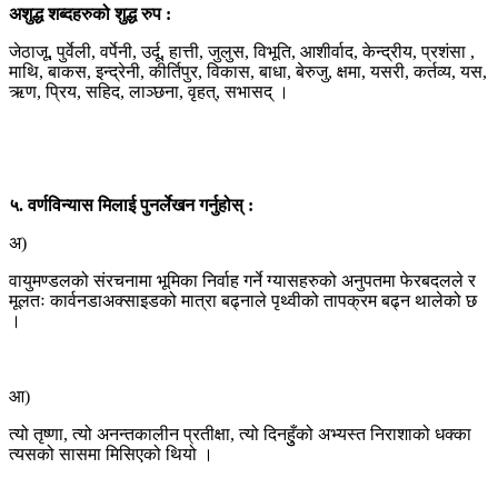
अशुद्ध शब्दहरुको शुद्ध रुप :
जेठाजू, पुर्वेली, वर्पेनी, उर्दू, हात्ती, जुलुस, विभूति, आशीर्वाद, केन्द्रीय, प्रशंसा ,
माथि, बाकस, इन्द्रेनी, कीर्तिपुर, विकास, बाधा, बेरुजु, क्षमा, यसरी, कर्तव्य, यस,
ऋण, प्रिय, सहिद, लाञ्छना, वृहत्, सभासद् ।
५. वर्णविन्यास मिलाई पुनर्लेखन गर्नुहोस् :
अ)
वायुमण्डलको संरचनामा भूमिका निर्वाह गर्ने ग्यासहरुको अनुपतमा फेरबदलले र
मूलतः कार्वनडाअक्साइडको मात्रा बढ्नाले पृथ्वीको तापक्रम बढ्न थालेको छ
।
आ)
त्यो तृष्णा, त्यो अनन्तकालीन प्रतीक्षा, त्यो दिनहुुँको अभ्यस्त निराशाको धक्का
त्यसको सासमा मिसिएको थियो ।