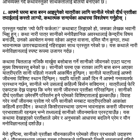
अभिव्यक्त गर्दै कथावस्तुको सार्थकतालाई बलियो बनाएको छ।
८. आफ्नो घरमा बास बस्न आइपुगेको यात्रीका लागि सानीले गरेको दीर्घ प्रतीक्षा
तपाईलाई कस्तो लाग्यो, कथात्मक सन्दर्भका आधारमा विश्लेषण गर्नुहोस् ।
प्रस्तुत गद्यांश ‘त्यो फेरि फर्कला?’ कथाबाट लिइएको हो, जसका लेखक भवानी
भिक्षु हुन्। कथा नारी पात्र सानीको मनोवैज्ञानिक अवस्थालाई केन्द्रीय विषय
बनाउँदै, उनको अवचेतन मनमा रहेका अतृप्त वासना, दमित यौन कुण्ठा, तथा
भावनात्मक उतारचढावलाई गहिराइका साथ प्रस्तुत गरेको छ। यस कथाले नारी
मनोविज्ञानलाई स्पष्ट रूपमा उजागर गर्दछ।
कथामा चितलाङ नजिकै मार्खुमा बसोबास गर्ने सानीको जीवनको एउटा घटना
मुख्य विषयवस्तु बनेको छ। सानीको घरमा एक रातका लागि बास बस्न आएका
यात्रीप्रति सानी पहिलो नजरमै आकर्षित हुन्छिन्। सानीले यात्रीलाई आफ्नो
जीवनमा विशिष्ट स्थान दिन्छिन्। यद्यपि यात्री अर्को दिन नै आफ्नो गन्तव्यतर्फ
प्रस्थान गर्छन्, सानीले भने उसलाई कहिल्यै बिर्सन सक्दिनन्। यात्रीलाई फेरि
एकपटक देख्न पाइन्छ कि भनेर सानी जीवनभर प्रतीक्षा गरिरहन्छिन्। सानीको
दीर्घ प्रतीक्षा उमेरसँगै परिवर्तन हुने प्रेमको विशिष्टतालाई झल्काउँछ। विवाह
गरेर नयाँ जीवनमा प्रवेश गरे पनि सानीको मनबाट यात्रीप्रतिको आकांक्षा
कहिल्यै हराउँदैन। कथाले किशोरावस्थामा उत्पन्न भावनाहरू कसरी जीवनभर
प्रभावशाली रहन्छन् भन्ने तथ्यलाई सानीको जीवनमार्फत प्रस्ट्याउँछ। यस
कथामा देखाइएको प्रतीक्षाले उमेर र अनुभवको आधारमा बदलिने प्रेम र यौन
मनोविज्ञानलाई दर्शाउँछ।
मेरो दृष्टिमा, सानीको प्रतीक्षा यौवनकालीन प्रेमको तीव्र प्रभावको उदाहरण
हो। यौवनावस्थामा भएका यस्ता प्रेमहरूले मानिसको भित्री भावनालाई गहिरो