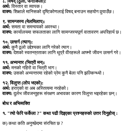
८. विषद् (ठुलो, फराकिलो):
अर्थ:
विस्तार वा व्यापक।
वाक्य:
शिक्षाले मानिसको दृष्टिकोणलाई विषद् बनाउन सहयोग पुर्‍याउँछ।
९. सामन्जस्य (मेलमिलाप):
अर्थ:
समता वा समन्वयको अवस्था।
वाक्य:
कार्यालयमा सफलताका लागि सामन्जस्यपूर्ण वातावरण अपरिहार्य छ।
१०. उत्सर्ग (त्याग):
अर्थ:
कुनै ठूलो उद्देश्यका लागि गरेको त्याग।
वाक्य:
देशको स्वतन्त्रताका लागि थुप्रै वीरहरूले आफ्नो जीवन उत्सर्ग गरे।
११. अभ्यन्तर (भित्री मन):
अर्थ:
मनको गहिरो वा भित्री भाग।
वाक्य:
उसको अभ्यन्तरमा रहेको प्रेम कुनै बेला पनि झल्किन्थ्यो।
१२. विलुप्त (लोप भएको):
अर्थ:
हराएको वा अब अस्तित्वमा नरहेको।
वाक्य:
दुर्लभ जीवजन्तुहरू संरक्षण अभावका कारण विलुप्त भइरहेका छन्।
बोध र अभिव्यक्ति
१. "त्यो फेरि फर्केला ?" कथा पढी दिइएका प्रश्नहरुको उत्तर दिनुहोस् :
क) कथा कति अनुच्छेदमा संरचित छ ?