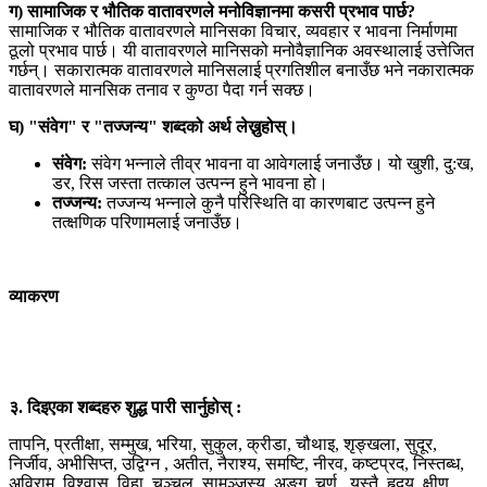
ग) सामाजिक र भौतिक वातावरणले मनोविज्ञानमा कसरी प्रभाव पार्छ?
सामाजिक र भौतिक वातावरणले मानिसका विचार, व्यवहार र भावना निर्माणमा
ठूलो प्रभाव पार्छ। यी वातावरणले मानिसको मनोवैज्ञानिक अवस्थालाई उत्तेजित
गर्छन्। सकारात्मक वातावरणले मानिसलाई प्रगतिशील बनाउँछ भने नकारात्मक
वातावरणले मानसिक तनाव र कुण्ठा पैदा गर्न सक्छ।
घ) "संवेग" र "तज्जन्य" शब्दको अर्थ लेख्नुहोस्।
संवेग:
संवेग भन्नाले तीव्र भावना वा आवेगलाई जनाउँछ। यो खुशी, दु:ख,
डर, रिस जस्ता तत्काल उत्पन्न हुने भावना हो।
तज्जन्य:
तज्जन्य भन्नाले कुनै परिस्थिति वा कारणबाट उत्पन्न हुने
तत्क्षणिक परिणामलाई जनाउँछ।
व्याकरण
३. दिइएका शब्दहरु शुद्ध पारी सार्नुहोस् :
तापनि, प्रतीक्षा, सम्मुख, भरिया, सुकुल, क्रीडा, चौथाइ, शृङ्खला, सुदूर,
निर्जीव, अभीसिप्त, उद्विग्न , अतीत, नैराश्य, समष्टि, नीरव, कष्टप्रद, निस्तब्ध,
अविराम, विश्वास, विहा, चञ्चल, सामञ्जस्य, अङ्ग, चूर्ण , यस्तै, हृदय, क्षीण,