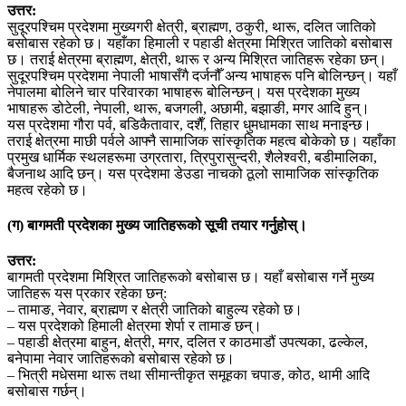
उत्तर:
सुदूरपश्चिम प्रदेशमा मुख्यगरी क्षेत्री, ब्राह्मण, ठकुरी, थारू, दलित जातिको
बसोबास रहेको छ। यहाँका हिमाली र पहाडी क्षेत्रमा मिश्रित जातिको बसोबास
छ। तराई क्षेत्रमा ब्राह्मण, क्षेत्री, थारू र अन्य मिश्रित जातिहरू रहेका छन्।
सुदूरपश्चिम प्रदेशमा नेपाली भाषासँगै दर्जनौँ अन्य भाषाहरू पनि बोलिन्छन्। यहाँ
नेपालमा बोलिने चार परिवारका भाषाहरू बोलिन्छन्। यस प्रदेशका मुख्य
भाषाहरू डोटेली, नेपाली, थारू, बजगली, अछामी, बझाङी, मगर आदि हुन्।
यस प्रदेशमा गौरा पर्व, बडिकैतावार, दशैँ, तिहार धुमधामका साथ मनाइन्छ।
तराई क्षेत्रमा माछी पर्वले आफ्नै सामाजिक सांस्कृतिक महत्व बोकेको छ। यहाँका
प्रमुख धार्मिक स्थलहरूमा उग्रतारा, त्रिपुरासुन्दरी, शैलेश्वरी, बडीमालिका,
बैजनाथ आदि छन्। यस प्रदेशमा डेउडा नाचको ठूलो सामाजिक सांस्कृतिक
महत्व रहेको छ।
(ग) बागमती प्रदेशका मुख्य जातिहरूको सूची तयार गर्नुहोस्।
उत्तर:
बागमती प्रदेशमा मिश्रित जातिहरूको बसोबास छ। यहाँ बसोबास गर्ने मुख्य
जातिहरू यस प्रकार रहेका छन्:
– तामाङ, नेवार, ब्राह्मण र क्षेत्री जातिको बाहुल्य रहेको छ।
– यस प्रदेशको हिमाली क्षेत्रमा शेर्पा र तामाङ छन्।
– पहाडी क्षेत्रमा बाहुन, क्षेत्री, मगर, दलित र काठमाडौं उपत्यका, ढल्केल,
बनेपामा नेवार जातिहरूको बसोबास रहेको छ।
– भित्री मधेसमा थारू तथा सीमान्तीकृत समूहका चपाङ, कोठ, थामी आदि
बसोबास गर्छन्।