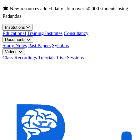
Skip to main content
🎓 New resources added daily! Join over 50,000 students using
Padandas
Institutions
Educational
Training Institutes
Consultancy
Documents
Study Notes
Past Papers
Syllabus
Videos
Class Recordings
Tutorials
Live Sessions