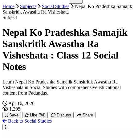
Gaun Sahar Sambandh
Nepalko Vaideshik Rojgar Niti
Home
Shiksha Ra Rojgar
Subjects
Social Studies
Nepal Ko Pradeshka Samajik
Nepalma Saharikaran
Nepalko Vaideshik Byapar
Sanskritik Awastha Ra Visheshata
शिक्षा र समदुायको सहभागिता
Saharikaran Ko Avadharna
Nepalko Antarraashtreey Sambandh
Subject
Shikshyale Samajik Tatha Sanskritik Vikasma Lyaaune Parivartan
Nepalko Videsh Niti Ra Nepal Bharat Tatha Nepal Cheen
Ra Prabhav
Sambandh
Shikshama Pahuch Ra Samaveshita
Nepal Ko Pradeshka Samajik
Nepalko Aarthik Tantra Ra Vikas
Shiksha Ra Manav Sansadhan Vikas
Sanskritik Awastha Ra
Visheshata : Class 12 Social
Notes
Learn Nepal Ko Pradeshka Samajik Sanskritik Awastha Ra
Visheshata in Social Studies with comprehensive educational
content from Padandas.
Apr 16, 2026
1,295
Save
Like
(84)
Discuss
Share
Back to Social Studies