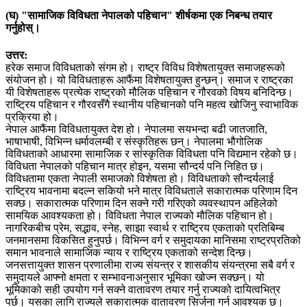
(घ)
"सामाजिक विविधता नेपालको पहिचान"
शीर्षकमा एक निबन्ध तयार
गर्नुहोस्।
उत्तर:
हरेक समाज विविधताको संगम हो। राष्ट्र विविध विशेषतायुक्त समाजहरूको
संयोजन हो। यो विविधताहरू आफैंमा विशेषतायुक्त हुन्छन्। समाज र राष्ट्रका
यी विशेषताहरू प्रत्येक राष्ट्रको मौलिक पहिचान र गौरवको विषय बनिदिन्छ।
राष्ट्रिय पहिचान र गौरवसँगै स्थानीय पहिचानको पनि महत्व खोजिनु स्वाभाविक
प्रक्रिया हो।
नेपाल आफैंमा विविधतायुक्त देश हो। नेपालमा सयभन्दा बढी जातजाति,
भाषाभाषी, विभिन्न धर्मावलम्बी र संस्कृतिहरू छन्। नेपालमा भौगोलिक
विविधताको आधारमा सामाजिक र सांस्कृतिक विविधता पनि विद्यमान रहेको छ।
विविधता नेपालको पहिचान मात्र होइन, यसमा सौन्दर्य पनि निहित छ।
विविधतामा एकता नेपाली समाजको विशेषता हो। विविधताको सौन्दर्यलाई
राष्ट्रिय भावनामा बदल्न सकियो भने मात्र विविधताले सकारात्मक परिणाम दिन
सक्छ। सकारात्मक परिणाम दिन सक्ने गरी गरिएको व्यवस्थापन अहिलेको
सामयिक आवश्यकता हो। विविधता नेपाल राज्यको मौलिक पहिचान हो।
नागरिकबीच प्रेम, सद्भाव, स्नेह, साझा स्वार्थ र राष्ट्रिय एकताको प्रतिबिम्ब
जनमानसमा विकसित हुनुपर्छ। विभिन्न वर्ग र समुदायका मानिसमा राष्ट्रप्रतिको
समान भावनाले सामाजिक न्याय र राष्ट्रिय एकताको सन्देश दिन्छ।
जनसत्तायुक्त शासन प्रणालीमा राज्य संयन्त्र र शासकीय संयन्त्रमा सबै वर्ग र
समुदायले आफ्नो क्षमता र सम्भावनाअनुसार भूमिका खोज्न सक्छन्। यो
भूमिकाको सही उपयोग गर्न सक्ने वातावरण तयार गर्नु राज्यको दायित्वभित्र
पर्छ। यसका लागि राज्यले सकारात्मक वातावरण सिर्जना गर्न आवश्यक छ।