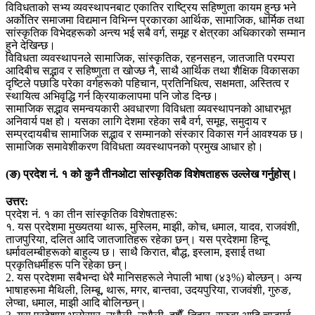
विविधताको सभ्य व्यवस्थापनबाट एकातिर राष्ट्रिय सहिष्णुता कायम हुन्छ भने
अर्कोतिर समाजमा विद्यमान विभिन्न प्रकारका आर्थिक, सामाजिक, धार्मिक तथा
सांस्कृतिक विभेदहरूको अन्त्य भई सबै वर्ग, समूह र क्षेत्रका अधिकारको सम्मान
हुने देखिन्छ।
विविधता व्यवस्थापनले सामाजिक, सांस्कृतिक, रहनसहन, जातजाति परम्परा
आदिबीच सद्भाव र सहिष्णुता त खोज्छ नै, साथै आर्थिक तथा शैक्षिक विकासका
दृष्टिले पछाडि परेका वर्गहरूको पहिचान, प्रतिनिधित्व, सक्षमता, अस्तित्व र
स्थायित्व अभिवृद्धि गर्न क्रियाकलापमा पनि जोड दिन्छ।
सामाजिक सद्भाव समन्वयकारी अवधारणा विविधता व्यवस्थापनको आधारभूत
अनिवार्य पक्ष हो। यसका लागि देशमा रहेका सबै वर्ग, समूह, समुदाय र
सम्प्रदायबीच सामाजिक सद्भाव र सम्मानको संस्कार विकास गर्न आवश्यक छ।
सामाजिक समावेशीकरण विविधता व्यवस्थापनको प्रमुख आधार हो।
(ङ) प्रदेश नं. १ को कुनै तीनओटा सांस्कृतिक विशेषताहरू उल्लेख गर्नुहोस्।
उत्तर:
प्रदेश नं. १ का तीन सांस्कृतिक विशेषताहरू:
१. यस प्रदेशमा मुख्यतया थारू, मुस्लिम, माझी, कोच, धमाल, यादव, राजवंशी,
ताजपुरिया, दलित आदि जातजातिहरू रहेका छन्। यस प्रदेशमा हिन्दू
धर्मावलम्बीहरूको बाहुल्य छ। साथै किरात, बौद्ध, इस्लाम, इसाई तथा
प्रकृतिधर्मीहरू पनि रहेका छन्।
2. यस प्रदेशमा सबैभन्दा धेरै मानिसहरूले नेपाली भाषा (४३%) बोल्छन्। अन्य
भाषाहरूमा मैथिली, लिम्बू, थारू, मगर, बान्तवा, उदयपुरिया, राजवंशी, गुरुङ,
लेप्चा, धमाल, माझी आदि बोलिन्छन्।