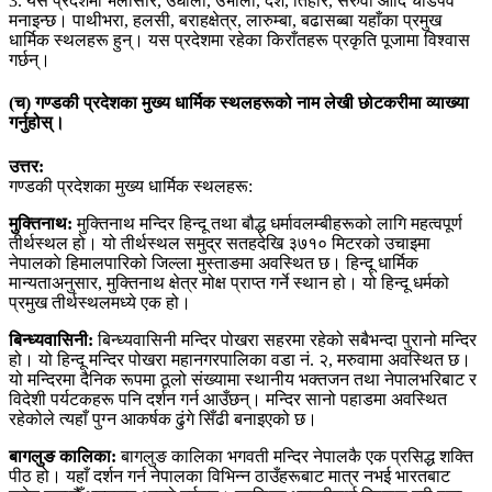
3. यस प्रदेशमा भलोसार, उधौली, उभौली, दशैँ, तिहार, सरुवा आदि चाडपर्व
मनाइन्छ। पाथीभरा, हलसी, बराहक्षेत्र, लारुम्बा, बढासब्बा यहाँका प्रमुख
धार्मिक स्थलहरू हुन्। यस प्रदेशमा रहेका किराँतहरू प्रकृति पूजामा विश्वास
गर्छन्।
(च) गण्डकी प्रदेशका मुख्य धार्मिक स्थलहरूको नाम लेखी छोटकरीमा व्याख्या
गर्नुहोस्।
उत्तर:
गण्डकी प्रदेशका मुख्य धार्मिक स्थलहरू:
मुक्तिनाथ:
मुक्तिनाथ मन्दिर हिन्दू तथा बौद्ध धर्मावलम्बीहरूको लागि महत्वपूर्ण
तीर्थस्थल हो। यो तीर्थस्थल समुद्र सतहदेखि ३७१० मिटरको उचाइमा
नेपालकाे हिमालपारिको जिल्ला मुस्ताङमा अवस्थित छ। हिन्दू धार्मिक
मान्यताअनुसार, मुक्तिनाथ क्षेत्र मोक्ष प्राप्त गर्ने स्थान हो। यो हिन्दू धर्मको
प्रमुख तीर्थस्थलमध्ये एक हो।
बिन्ध्यवासिनी:
बिन्ध्यवासिनी मन्दिर पोखरा सहरमा रहेको सबैभन्दा पुरानो मन्दिर
हो। यो हिन्दू मन्दिर पोखरा महानगरपालिका वडा नं. २, मरुवामा अवस्थित छ।
यो मन्दिरमा दैनिक रूपमा ठूलो संख्यामा स्थानीय भक्तजन तथा नेपालभरिबाट र
विदेशी पर्यटकहरू पनि दर्शन गर्न आउँछन्। मन्दिर सानो पहाडमा अवस्थित
रहेकोले त्यहाँ पुग्न आकर्षक ढुंगे सिँढी बनाइएको छ।
बागलुङ कालिका:
बागलुङ कालिका भगवती मन्दिर नेपालकै एक प्रसिद्ध शक्ति
पीठ हो। यहाँ दर्शन गर्न नेपालका विभिन्न ठाउँहरूबाट मात्र नभई भारतबाट